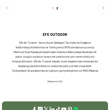
1
2
EFE OUTDOOR
Efe Av Ticaret: Yarım Asıra Yaklaşan Tecrübe ile Doğanın
Kalbindeyiz Köklerimiz ve Tarihçemiz 1978 yılında kurucumuz
Mahmut Esat Karabıyık tarafından İstanbul Bahçekapı’da atılan ilk
adım, bugün outdoor ve avcılık sektörüne yön veren köklü bir
mirasa dönüştü. Efe Av Ticaret olarak, ticari hayatımıza mütevazı bir
başlangıçla adım attık ve sektörde pek çok ilke imza attık.
Türkiye'deki ilk perakende pil satışını gerçekleştiren ve MKE (Makina
ve Kimya Endüstrisi) üretimi ürünleri satan ilk bayilerden biri olma
gururunu taşıyoruz. 1981 yılında Eminönü’nde açtığımız ve mülkiyeti
bize ait olan mağazamızda, tam 45 yılı aşkın süredir aynı adreste,
aynı güvenle hizmet vermeye devam ediyoruz. Dijital Dönüşüm ve
Büyüme Geleneksel değerlerimizi teknolojiyle birleştirerek
sektörün öncüsü olmayı sürdürdük: 2004: Sektörün ilk kurumsal
web sitesini hayata geçirdik. 2008: Sektörün ilk E-ticaret sitesini
kurarak tüm Türkiye'ye hizmet vermeye başladık. 2016: Kadıköy