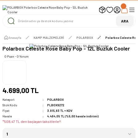
UYARI ! KARGOLAR 13 TEMMUZ 2026 YAPILACAK
1000 TL ve Üzeri Ücretsiz Kargo
1000 TL ve Üzeri Ücretsiz Kargo
ARA
1000 TL ve Üzeri Ücretsiz Kargo
Anasayfa
KAMP MALZEMELERİ
POLARBOX
Polarbox Celeste Ros
Polarbox Celeste Rose Baby Pop - 12L Buzluk Cooler
0 Puan - 0 Yorum
4.699,00 TL
Kategori
POLARBOX
Stok Kodu
PLBOX9272
Fiyat
3.915,83 TL + KDV
Havale
4.464,05 TL (%5,00 havale indirimi)
*508,47 TL den başlayan taksitlerle!!