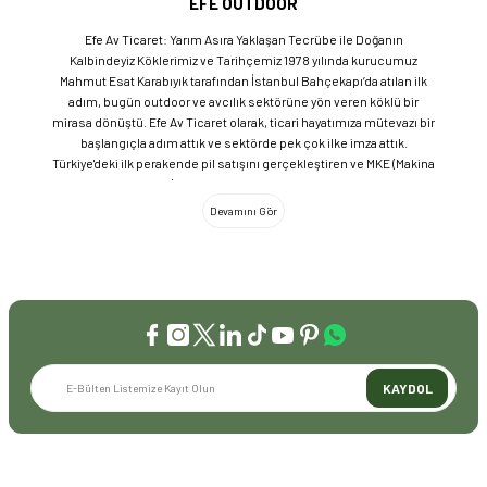
EFE OUTDOOR
Efe Av Ticaret: Yarım Asıra Yaklaşan Tecrübe ile Doğanın
Kalbindeyiz Köklerimiz ve Tarihçemiz 1978 yılında kurucumuz
Mahmut Esat Karabıyık tarafından İstanbul Bahçekapı’da atılan ilk
adım, bugün outdoor ve avcılık sektörüne yön veren köklü bir
mirasa dönüştü. Efe Av Ticaret olarak, ticari hayatımıza mütevazı bir
başlangıçla adım attık ve sektörde pek çok ilke imza attık.
Türkiye'deki ilk perakende pil satışını gerçekleştiren ve MKE (Makina
ve Kimya Endüstrisi) üretimi ürünleri satan ilk bayilerden biri olma
gururunu taşıyoruz. 1981 yılında Eminönü’nde açtığımız ve mülkiyeti
bize ait olan mağazamızda, tam 45 yılı aşkın süredir aynı adreste,
aynı güvenle hizmet vermeye devam ediyoruz. Dijital Dönüşüm ve
Büyüme Geleneksel değerlerimizi teknolojiyle birleştirerek
sektörün öncüsü olmayı sürdürdük: 2004: Sektörün ilk kurumsal
web sitesini hayata geçirdik. 2008: Sektörün ilk E-ticaret sitesini
kurarak tüm Türkiye'ye hizmet vermeye başladık. 2016: Kadıköy
mağazamızın ve şimdiki Genel Merkezimizin açılışını
gerçekleştirdik. Global Markalar ve Yerli Üretim Gücü Yaklaşık
KAYDOL
20'nin üzerinde dünya markasını Türkiye'ye getirerek outdoor
tutkunlarıyla buluşturuyoruz. Sadece ithalatla sınırlı kalmayıp;
EFEARMS, BUSHCRAFTFEST ve EFEAV tescilli markalarımızla
ülkemizi uluslararası arenada temsil ediyoruz. Türkiye'ye Bushcraft
İLETİŞİM
akımını getiren ve bu kültürü doğaseverlerle buluşturan firma