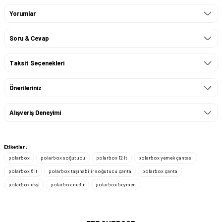
Yorumlar
Soru & Cevap
Taksit Seçenekleri
Önerileriniz
Alışveriş Deneyimi
Etiketler :
polarbox
polarbox soğutucu
polarbox 12 lt
polarbox yemek çantası
polarbox 6 lt
polarbox taşınabilir soğutucu çanta
polarbox çanta
polarbox ekşi
polarbox nedir
polarbox beymen