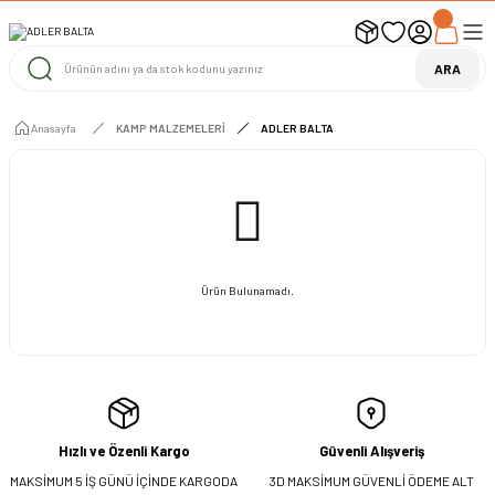
UYARI ! KARGOLAR 13 TEMMUZ 2026 YAPILACAK
1000 TL ve Üzeri Ücretsiz Kargo
1000 TL ve Üzeri Ücretsiz Kargo
ARA
1000 TL ve Üzeri Ücretsiz Kargo
Anasayfa
KAMP MALZEMELERİ
ADLER BALTA
Ürün Bulunamadı.
Hızlı ve Özenli Kargo
Güvenli Alışveriş
MAKSİMUM 5 İŞ GÜNÜ İÇİNDE KARGODA
3D MAKSİMUM GÜVENLİ ÖDEME ALT