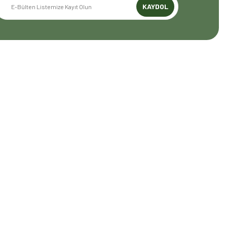
KAYDOL
GENEL BİLGİLER
Mesafeli Satış Sözleşmesi
Gizlilik ve Güvenlik
İptal İade Koşullari
Kişisel Veriler Politikası