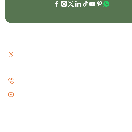
İLETİŞİM
KURUMSAL
GÖZTEPE MH . FAHRETTİN KERİM
İletişim
GÖKAY CD NO:216B KADIKÖY
İletişim Formu
İSTANBUL TÜRKİYE
Havale Bildiri
0 (530) 073 01 20
Kargo Takibi
info@efeav.com.tr