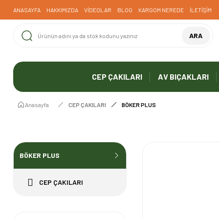
ANASAYFA
HAKKIMIZDA
VİDEOLAR
BLOG
KARGOM NEREDE
İLETİŞİM
ARA
CEP ÇAKILARI
AV BIÇAKLARI
Anasayfa
CEP ÇAKILARI
BÖKER PLUS
BÖKER PLUS
CEP ÇAKILARI