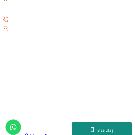
ediyoruz. Amerika Pazarı ve EFFCOP LLC 2022 yılı itibarıyla
GÖKAY CD NO:216B KADIKÖY
vizyonumuzu okyanus ötesine taşıdık. EFFCOP LLC şirketimiz ile
İSTANBUL TÜRKİYE
ABD pazarına açılarak, bilgi birikimimizi ve yerli üretim
markalarımızı global pazarda büyütmeye devam ediyoruz. 48 yıllık
0 (530) 073 01 20
tecrübemizle, doğaya tutkun herkesin yol arkadaşı olmaktan gurur
info@efeav.com.tr
duyuyoruz.
KURUMSAL
HIZLI ERİŞİM
GENEL BİLGİLER
Copyright 2026 © - www.efeav.com.tr - Tüm hakları saklıdır.
Bize Ulaş