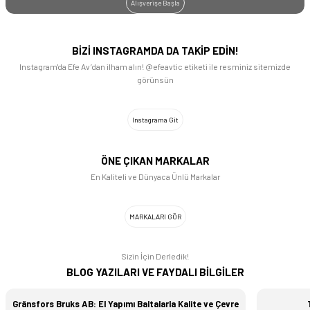
Alışverişe Başla
2.599,00 TL
BİZİ INSTAGRAMDA DA TAKİP EDİN!
1.899,00 TL
Instagram'da Efe Av’dan ilham alın! @efeavtic etiketi ile resminiz sitemizde
görünsün
LEATHERMAN
MORAKNİV
NATURE NOTES
Leatherman ARC TALOS Multi Tool
Morakniv Bel Askısı ve Halkası 13078
Nature Notes Haki Yeşil Not Defteri
Instagrama Git
18.250,00 TL
ÖNE ÇIKAN MARKALAR
549,00 TL
199,00 TL
En Kaliteli ve Dünyaca Ünlü Markalar
Levenhuk
Tükendi
Tükendi
PİRATE & PARROT
PİRATE & PARROT
Levenhuk Atom 8x21 Binoküler Dürbün
MARKALARI GÖR
P&P Wolf Black PA01-21019 Bandana
P&P KING PA01-19013 BANDANA
Sizin İçin Derledik!
3.893,93 TL
BLOG YAZILARI VE FAYDALI BİLGİLER
329,99 TL
329,99 TL
Gränsfors Bruks AB: El Yapımı Baltalarla Kalite ve Çevre
VICTORINOX