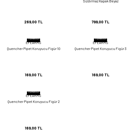
Sızdırmaz Kapak Beyaz
269,00 TL
799,00 TL
Tükendi
Tükendi
EFEARMS
EFEARMS
Quencher Pipet Koruyucu Figür 10
Quencher Pipet Koruyucu Figür 3
169,00 TL
169,00 TL
Tükendi
EFEARMS
Quencher Pipet Koruyucu Figür 2
169,00 TL