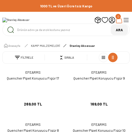
1000 TL ve Üzeri Ücretsiz Kargo
0
ARA
Anasayfa
KAMP MALZEMELERİ
Stanley Aksesuar
FİLTRELE
SIRALA
EFEARMS
EFEARMS
Quencher Pipet Koruyucu Figür 17
Quencher Pipet Koruyucu Figür 9
269,00 TL
169,00 TL
EFEARMS
EFEARMS
Quencher Pipet Koruyucu Figür 8
Quencher Pipet Koruyucu Figür 10