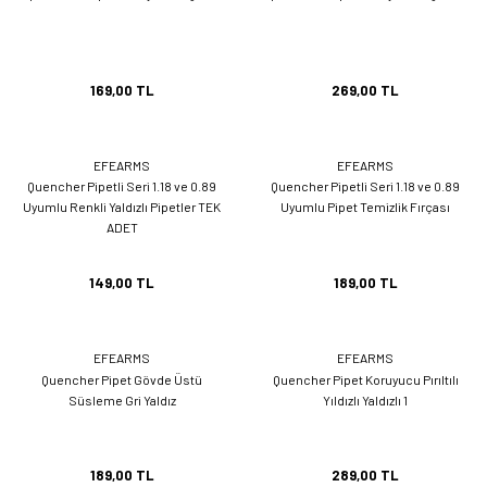
169,00 TL
269,00 TL
EFEARMS
EFEARMS
Quencher Pipetli Seri 1.18 ve 0.89
Quencher Pipetli Seri 1.18 ve 0.89
Uyumlu Renkli Yaldızlı Pipetler TEK
Uyumlu Pipet Temizlik Fırçası
ADET
149,00 TL
189,00 TL
EFEARMS
EFEARMS
Quencher Pipet Gövde Üstü
Quencher Pipet Koruyucu Pırıltılı
Süsleme Gri Yaldız
Yıldızlı Yaldızlı 1
189,00 TL
289,00 TL