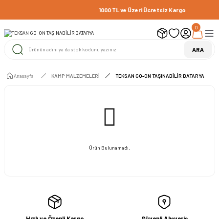
1000 TL ve Üzeri Ücretsiz Kargo
0
ARA
Anasayfa
KAMP MALZEMELERİ
TEKSAN GO-ON TAŞINABİLİR BATARYA
Ürün Bulunamadı.
Hızlı ve Özenli Kargo
Güvenli Alışveriş