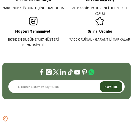
MAKSİMUM 5 İŞ GÜNÜ İÇİNDE KARGODA
3D MAKSİMUM GÜVENLİ ÖDEME ALT
YAPISI
Müşteri Memnuniyeti
Orjinal Ürünler
1978'DEN BUGÜNE %97 MÜŞTERİ
%100 ORJİNAL - GARANTİLİ MARKALAR
MEMNUNİYETİ
KAYDOL
İLETİŞİM
GÖZTEPE MH . FAHRETTİN KERİM
GÖKAY CD NO:216B KADIKÖY
İSTANBUL TÜRKİYE