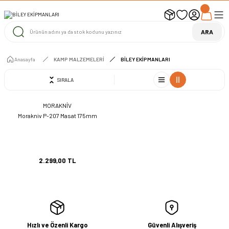
UYARI ! KARGOLAR 13 TEMMUZ 2026 YAPILACAK
1000 TL ve Üzeri Ücretsiz Kargo
1000 TL ve Üzeri Ücretsiz Kargo
ARA
1000 TL ve Üzeri Ücretsiz Kargo
Anasayfa
KAMP MALZEMELERİ
BİLEY EKİPMANLARI
SIRALA
MORAKNİV
Morakniv P-207 Masat 175mm
2.299,00 TL
Hızlı ve Özenli Kargo
Güvenli Alışveriş