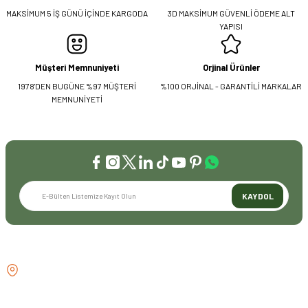
MAKSİMUM 5 İŞ GÜNÜ İÇİNDE KARGODA
3D MAKSİMUM GÜVENLİ ÖDEME ALT
YAPISI
Müşteri Memnuniyeti
Orjinal Ürünler
1978'DEN BUGÜNE %97 MÜŞTERİ
%100 ORJİNAL - GARANTİLİ MARKALAR
MEMNUNİYETİ
KAYDOL
İLETİŞİM
GÖZTEPE MH . FAHRETTİN KERİM
GÖKAY CD NO:216B KADIKÖY
İSTANBUL TÜRKİYE