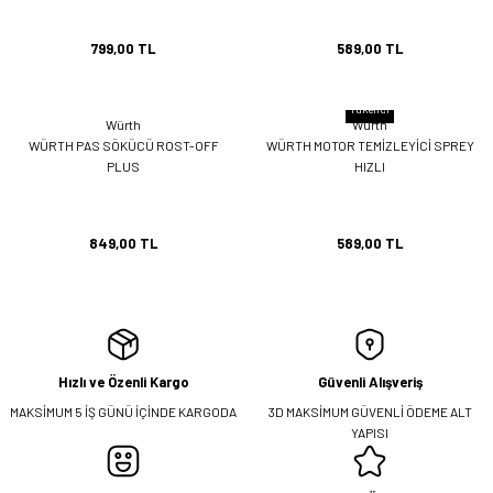
799,00 TL
589,00 TL
Tükendi
Würth
Würth
WÜRTH PAS SÖKÜCÜ ROST-OFF
WÜRTH MOTOR TEMİZLEYİCİ SPREY
PLUS
HIZLI
849,00 TL
589,00 TL
Hızlı ve Özenli Kargo
Güvenli Alışveriş
MAKSİMUM 5 İŞ GÜNÜ İÇİNDE KARGODA
3D MAKSİMUM GÜVENLİ ÖDEME ALT
YAPISI