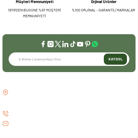
Müşteri Memnuniyeti
Orjinal Ürünler
1978'DEN BUGÜNE %97 MÜŞTERİ
%100 ORJİNAL - GARANTİLİ MARKALAR
MEMNUNİYETİ
KAYDOL
İLETİŞİM
GÖZTEPE MH . FAHRETTİN KERİM
GÖKAY CD NO:216B KADIKÖY
İSTANBUL TÜRKİYE
0 (530) 073 01 20
info@efeav.com.tr
KURUMSAL