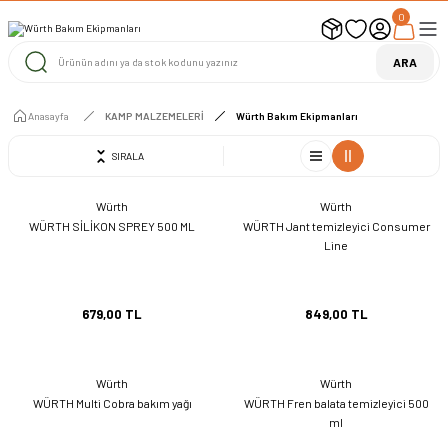
0
UYARI ! KARGOLAR 13 TEMMUZ 2026 YAPILACAK
1000 TL ve Üzeri Ücretsiz Kargo
1000 TL ve Üzeri Ücretsiz Kargo
ARA
1000 TL ve Üzeri Ücretsiz Kargo
Anasayfa
KAMP MALZEMELERİ
Würth Bakım Ekipmanları
SIRALA
Würth
Würth
WÜRTH SİLİKON SPREY 500 ML
WÜRTH Jant temizleyici Consumer
Line
679,00 TL
849,00 TL
Würth
Würth
WÜRTH Multi Cobra bakım yağı
WÜRTH Fren balata temizleyici 500
ml