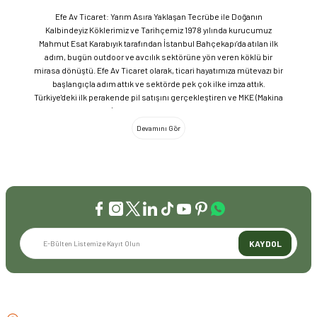
Efe Av Ticaret: Yarım Asıra Yaklaşan Tecrübe ile Doğanın
Kalbindeyiz Köklerimiz ve Tarihçemiz 1978 yılında kurucumuz
Mahmut Esat Karabıyık tarafından İstanbul Bahçekapı’da atılan ilk
adım, bugün outdoor ve avcılık sektörüne yön veren köklü bir
mirasa dönüştü. Efe Av Ticaret olarak, ticari hayatımıza mütevazı bir
başlangıçla adım attık ve sektörde pek çok ilke imza attık.
Türkiye'deki ilk perakende pil satışını gerçekleştiren ve MKE (Makina
ve Kimya Endüstrisi) üretimi ürünleri satan ilk bayilerden biri olma
gururunu taşıyoruz. 1981 yılında Eminönü’nde açtığımız ve mülkiyeti
bize ait olan mağazamızda, tam 45 yılı aşkın süredir aynı adreste,
aynı güvenle hizmet vermeye devam ediyoruz. Dijital Dönüşüm ve
Büyüme Geleneksel değerlerimizi teknolojiyle birleştirerek
sektörün öncüsü olmayı sürdürdük: 2004: Sektörün ilk kurumsal
web sitesini hayata geçirdik. 2008: Sektörün ilk E-ticaret sitesini
kurarak tüm Türkiye'ye hizmet vermeye başladık. 2016: Kadıköy
mağazamızın ve şimdiki Genel Merkezimizin açılışını
gerçekleştirdik. Global Markalar ve Yerli Üretim Gücü Yaklaşık
KAYDOL
20'nin üzerinde dünya markasını Türkiye'ye getirerek outdoor
tutkunlarıyla buluşturuyoruz. Sadece ithalatla sınırlı kalmayıp;
EFEARMS, BUSHCRAFTFEST ve EFEAV tescilli markalarımızla
ülkemizi uluslararası arenada temsil ediyoruz. Türkiye'ye Bushcraft
İLETİŞİM
akımını getiren ve bu kültürü doğaseverlerle buluşturan firma
olarak, kamp ve outdoor dünyasındaki yenilikleri yakından takip