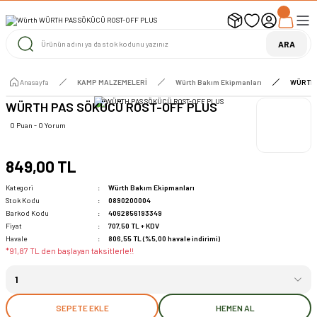
UYARI ! KARGOLAR 13 TEMMUZ 2026 YAPILACAK
1000 TL ve Üzeri Ücretsiz Kargo
1000 TL ve Üzeri Ücretsiz Kargo
ARA
1000 TL ve Üzeri Ücretsiz Kargo
Anasayfa
KAMP MALZEMELERİ
Würth Bakım Ekipmanları
WÜRTH 
WÜRTH PAS SÖKÜCÜ ROST-OFF PLUS
0 Puan - 0 Yorum
849,00 TL
Kategori
Würth Bakım Ekipmanları
Stok Kodu
0890200004
Barkod Kodu
4062856193349
Fiyat
707,50 TL + KDV
Havale
806,55 TL (%5,00 havale indirimi)
*91,87 TL den başlayan taksitlerle!!
SEPETE EKLE
HEMEN AL