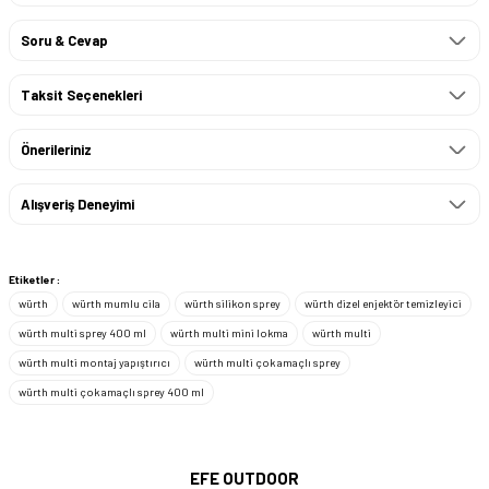
Soru & Cevap
Taksit Seçenekleri
Önerileriniz
Alışveriş Deneyimi
Etiketler :
würth
würth mumlu cila
würth silikon sprey
würth dizel enjektör temizleyici
würth multi sprey 400 ml
würth multi mini lokma
würth multi
würth multi montaj yapıştırıcı
würth multi çok amaçlı sprey
würth multi çok amaçlı sprey 400 ml
EFE OUTDOOR