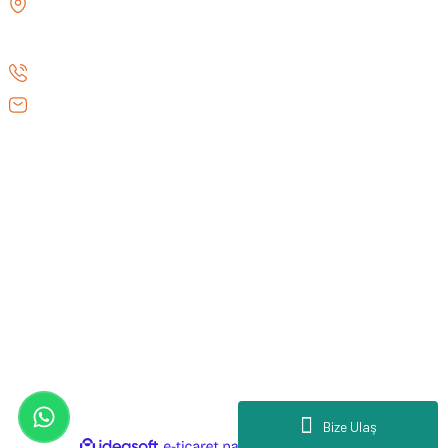
GÖZTEPE MH . FAHRETTİN KERİM
ediyoruz. Amerika Pazarı ve EFFCOP LLC 2022 yılı itibarıyla
GÖKAY CD NO:216B KADIKÖY
vizyonumuzu okyanus ötesine taşıdık. EFFCOP LLC şirketimiz ile
İSTANBUL TÜRKİYE
ABD pazarına açılarak, bilgi birikimimizi ve yerli üretim
markalarımızı global pazarda büyütmeye devam ediyoruz. 48 yıllık
0 (530) 073 01 20
tecrübemizle, doğaya tutkun herkesin yol arkadaşı olmaktan gurur
info@efeav.com.tr
duyuyoruz.
KURUMSAL
HIZLI ERİŞİM
GENEL BİLGİLER
Copyright 2026 © - www.efeav.com.tr - Tüm hakları saklıdır.
Bize Ulaş
ideasoft
ile
e-