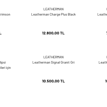
N
LEATHERMAN
Crimson
Leatherman Charge Plus Black
Leath
L
12.800,00 TL
N
LEATHERMAN
lipsi
Leatherman Signal Granit Gri
Leath
eri için
10.500,00 TL