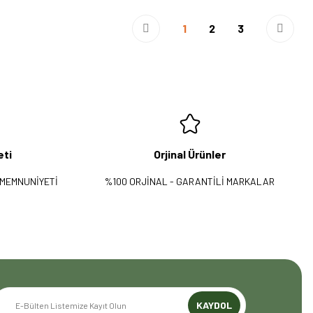
1
2
3
eti
Orjinal Ürünler
 MEMNUNİYETİ
%100 ORJİNAL - GARANTİLİ MARKALAR
KAYDOL