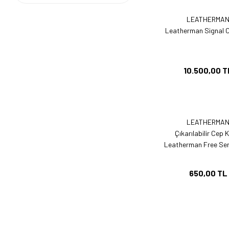
LEATHERMA
Leatherman Signal 
10.500,00 T
LEATHERMA
Çıkarılabilir Cep K
Leatherman Free Seril
650,00 TL