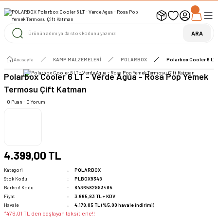
UYARI ! KARGOLAR 13 TEMMUZ 2026 YAPILACAK
1000 TL ve Üzeri Ücretsiz Kargo
1000 TL ve Üzeri Ücretsiz Kargo
ARA
1000 TL ve Üzeri Ücretsiz Kargo
Anasayfa
KAMP MALZEMELERİ
POLARBOX
Polarbox Cooler 6 LT
Polarbox Cooler 6 LT - Verde Agua - Rosa Pop Yemek
Termosu Çift Katman
0 Puan - 0 Yorum
4.399,00 TL
Kategori
POLARBOX
Stok Kodu
PLBOX9348
Barkod Kodu
8436582993485
Fiyat
3.665,83 TL + KDV
Havale
4.179,05 TL (%5,00 havale indirimi)
*476,01 TL den başlayan taksitlerle!!