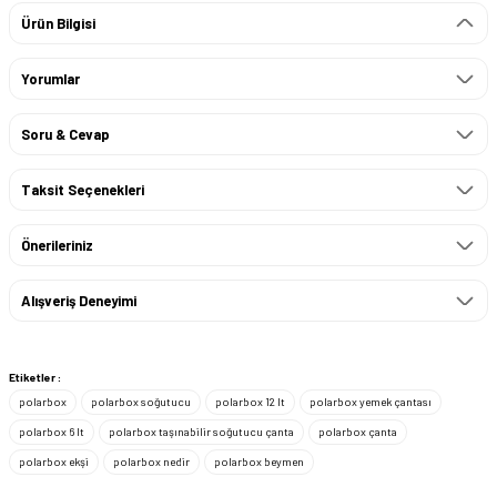
Ürün Bilgisi
Yorumlar
Soru & Cevap
Taksit Seçenekleri
Önerileriniz
Alışveriş Deneyimi
Etiketler :
polarbox
polarbox soğutucu
polarbox 12 lt
polarbox yemek çantası
polarbox 6 lt
polarbox taşınabilir soğutucu çanta
polarbox çanta
polarbox ekşi
polarbox nedir
polarbox beymen