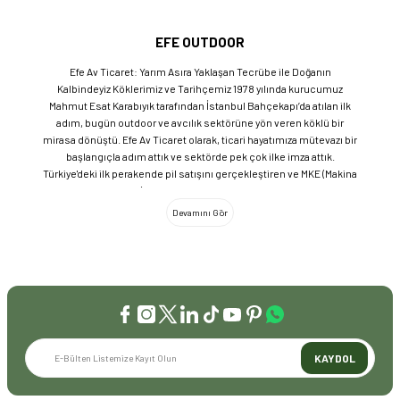
EFE OUTDOOR
Efe Av Ticaret: Yarım Asıra Yaklaşan Tecrübe ile Doğanın
Kalbindeyiz Köklerimiz ve Tarihçemiz 1978 yılında kurucumuz
Mahmut Esat Karabıyık tarafından İstanbul Bahçekapı’da atılan ilk
adım, bugün outdoor ve avcılık sektörüne yön veren köklü bir
mirasa dönüştü. Efe Av Ticaret olarak, ticari hayatımıza mütevazı bir
başlangıçla adım attık ve sektörde pek çok ilke imza attık.
Türkiye'deki ilk perakende pil satışını gerçekleştiren ve MKE (Makina
ve Kimya Endüstrisi) üretimi ürünleri satan ilk bayilerden biri olma
gururunu taşıyoruz. 1981 yılında Eminönü’nde açtığımız ve mülkiyeti
bize ait olan mağazamızda, tam 45 yılı aşkın süredir aynı adreste,
aynı güvenle hizmet vermeye devam ediyoruz. Dijital Dönüşüm ve
Büyüme Geleneksel değerlerimizi teknolojiyle birleştirerek
sektörün öncüsü olmayı sürdürdük: 2004: Sektörün ilk kurumsal
web sitesini hayata geçirdik. 2008: Sektörün ilk E-ticaret sitesini
kurarak tüm Türkiye'ye hizmet vermeye başladık. 2016: Kadıköy
mağazamızın ve şimdiki Genel Merkezimizin açılışını
gerçekleştirdik. Global Markalar ve Yerli Üretim Gücü Yaklaşık
KAYDOL
20'nin üzerinde dünya markasını Türkiye'ye getirerek outdoor
tutkunlarıyla buluşturuyoruz. Sadece ithalatla sınırlı kalmayıp;
EFEARMS, BUSHCRAFTFEST ve EFEAV tescilli markalarımızla