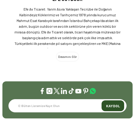
Efe Av Ticaret: Yarım Asıra Yaklaşan Tecrübe ile Doğanın
Kalbindeyiz Köklerimiz ve Tarihçemiz 1978 yılında kurucumuz
Mahmut Esat Karabıyık tarafından İstanbul Bahçekapı’da atılan ilk
adım, bugün outdoor ve avcılık sektörüne yön veren köklü bir
mirasa dönüştü. Efe Av Ticaret olarak, ticari hayatımıza mütevazı bir
başlangıçla adım attık ve sektörde pek çok ilke imza attık.
Türkiye'deki ilk perakende pil satışını gerçekleştiren ve MKE (Makina
ve Kimya Endüstrisi) üretimi ürünleri satan ilk bayilerden biri olma
gururunu taşıyoruz. 1981 yılında Eminönü’nde açtığımız ve mülkiyeti
bize ait olan mağazamızda, tam 45 yılı aşkın süredir aynı adreste,
aynı güvenle hizmet vermeye devam ediyoruz. Dijital Dönüşüm ve
Büyüme Geleneksel değerlerimizi teknolojiyle birleştirerek
sektörün öncüsü olmayı sürdürdük: 2004: Sektörün ilk kurumsal
web sitesini hayata geçirdik. 2008: Sektörün ilk E-ticaret sitesini
kurarak tüm Türkiye'ye hizmet vermeye başladık. 2016: Kadıköy
mağazamızın ve şimdiki Genel Merkezimizin açılışını
gerçekleştirdik. Global Markalar ve Yerli Üretim Gücü Yaklaşık
KAYDOL
20'nin üzerinde dünya markasını Türkiye'ye getirerek outdoor
tutkunlarıyla buluşturuyoruz. Sadece ithalatla sınırlı kalmayıp;
EFEARMS, BUSHCRAFTFEST ve EFEAV tescilli markalarımızla
ülkemizi uluslararası arenada temsil ediyoruz. Türkiye'ye Bushcraft
İLETİŞİM
akımını getiren ve bu kültürü doğaseverlerle buluşturan firma