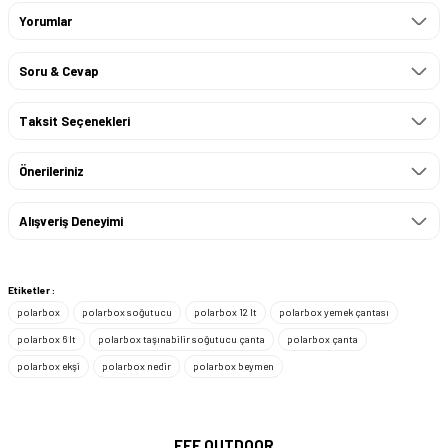
Yorumlar
Soru & Cevap
Taksit Seçenekleri
Önerileriniz
Alışveriş Deneyimi
Etiketler :
polarbox
polarbox soğutucu
polarbox 12 lt
polarbox yemek çantası
polarbox 6 lt
polarbox taşınabilir soğutucu çanta
polarbox çanta
polarbox ekşi
polarbox nedir
polarbox beymen
EFE OUTDOOR