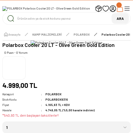
UYARI ! KARGOLAR 13 TEMMUZ 2026 YAPILACAK
1000 TL ve Üzeri Ücretsiz Kargo
1000 TL ve Üzeri Ücretsiz Kargo
ARA
1000 TL ve Üzeri Ücretsiz Kargo
Anasayfa
KAMP MALZEMELERİ
POLARBOX
Polarbox Cooler 20 LT
Polarbox Cooler 20 LT - Olive Green Gold Edition
0 Puan - 0 Yorum
4.999,00 TL
Kategori
POLARBOX
Stok Kodu
POLARBOX9316
Fiyat
4.165,83 TL + KDV
Havale
4.749,05 TL (%5,00 havale indirimi)
*540,93 TL den başlayan taksitlerle!!