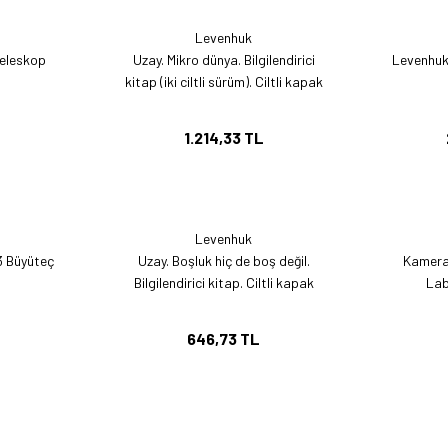
Levenhuk
eleskop
Uzay. Mikro dünya. Bilgilendirici
Levenhuk
kitap (iki ciltli sürüm). Ciltli kapak
1.214,33 TL
Levenhuk
 Büyüteç
Uzay. Boşluk hiç de boş değil.
Kamera
Bilgilendirici kitap. Ciltli kapak
Lab
646,73 TL