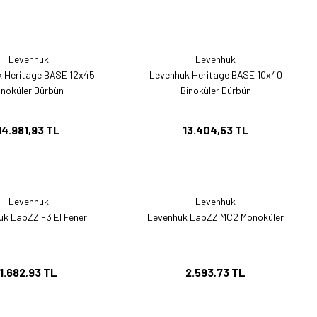
Levenhuk
Levenhuk
 Heritage BASE 12x45
Levenhuk Heritage BASE 10x40
inoküler Dürbün
Binoküler Dürbün
14.981,93 TL
13.404,53 TL
Levenhuk
Levenhuk
k LabZZ F3 El Feneri
Levenhuk LabZZ MC2 Monoküler
1.682,93 TL
2.593,73 TL