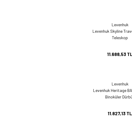
Levenhuk
Levenhuk Skyline Trav
Teleskop
11.688,53 T
Levenhuk
Levenhuk Heritage B
Binoküler Dürb
11.827,13 T