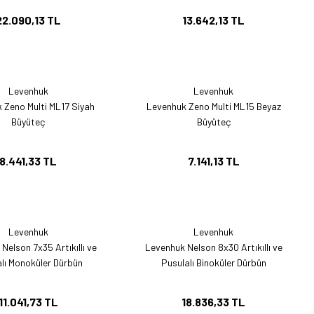
22.090,13 TL
13.642,13 TL
Levenhuk
Levenhuk
 Zeno Multi ML17 Siyah
Levenhuk Zeno Multi ML15 Beyaz
Büyüteç
Büyüteç
8.441,33 TL
7.141,13 TL
Levenhuk
Levenhuk
Nelson 7x35 Artıkıllı ve
Levenhuk Nelson 8x30 Artıkıllı ve
lı Monoküler Dürbün
Pusulalı Binoküler Dürbün
11.041,73 TL
18.836,33 TL