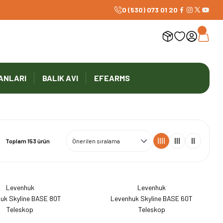
0 (530) 073 01 20
ANLARI
BALIK AVI
EFEARMS
Toplam 153 ürün
Levenhuk
Levenhuk
uk Skyline BASE 80T
Levenhuk Skyline BASE 60T
Teleskop
Teleskop