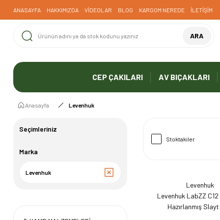
ANASAYFA
HAKKIMIZDA
VİDEOLAR
BLOG
KARGOM NEREDE
İLETİŞİM
ARA
CEP ÇAKILARI
AV BIÇAKLARI
Anasayfa
Levenhuk
Seçimleriniz
Stoktakiler
Marka
Levenhuk
Levenhuk
Levenhuk LabZZ C12 
Hazırlanmış Slayt