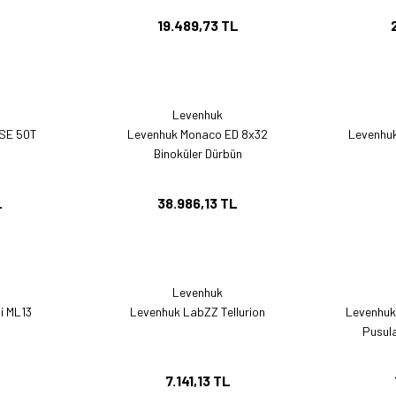
19.489,73 TL
Levenhuk
ASE 50T
Levenhuk Monaco ED 8x32
Levenhuk
Binoküler Dürbün
L
38.986,13 TL
Levenhuk
i ML13
Levenhuk LabZZ Tellurion
Levenhuk 
Pusula
L
7.141,13 TL