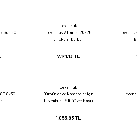
Levenhuk
el Sun 50
Levenhuk Atom 8–20x25
Levenhuk
Binoküler Dürbün
B
L
7.141,13 TL
Levenhuk
ASE 8x30
Dürbünler ve Kameralar için
Levenhu
ün
Levenhuk FS10 Yüzer Kayış
L
1.055,93 TL