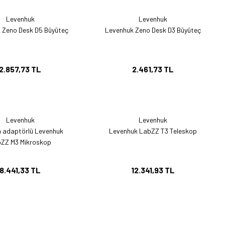
Levenhuk
Levenhuk
 Zeno Desk D5 Büyüteç
Levenhuk Zeno Desk D3 Büyüteç
2.857,73 TL
2.461,73 TL
Levenhuk
Levenhuk
 adaptörlü Levenhuk
Levenhuk LabZZ T3 Teleskop
ZZ M3 Mikroskop
8.441,33 TL
12.341,93 TL