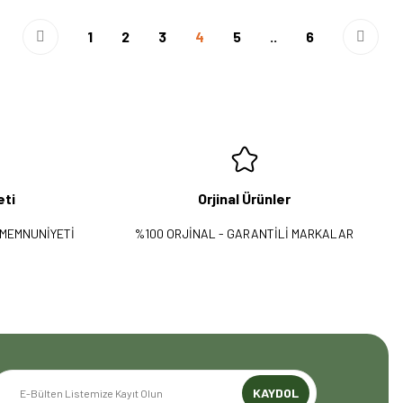
1
2
3
4
5
..
6
eti
Orjinal Ürünler
 MEMNUNİYETİ
%100 ORJİNAL - GARANTİLİ MARKALAR
KAYDOL