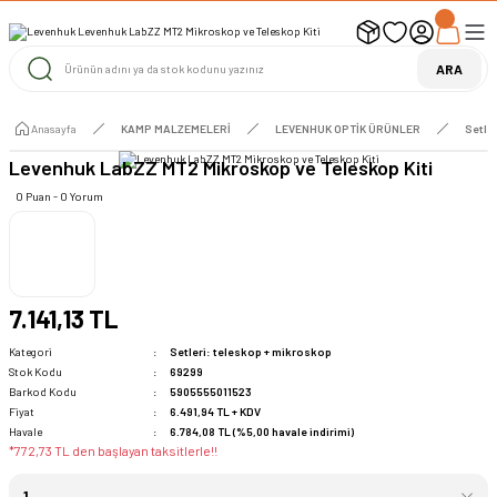
UYARI ! KARGOLAR 13 TEMMUZ 2026 YAPILACAK
1000 TL ve Üzeri Ücretsiz Kargo
1000 TL ve Üzeri Ücretsiz Kargo
ARA
1000 TL ve Üzeri Ücretsiz Kargo
Anasayfa
KAMP MALZEMELERİ
LEVENHUK OPTİK ÜRÜNLER
Setle
Levenhuk LabZZ MT2 Mikroskop ve Teleskop Kiti
0 Puan - 0 Yorum
7.141,13 TL
Kategori
Setleri: teleskop + mikroskop
Stok Kodu
69299
Barkod Kodu
5905555011523
Fiyat
6.491,94 TL + KDV
Havale
6.784,08 TL (%5,00 havale indirimi)
*772,73 TL den başlayan taksitlerle!!