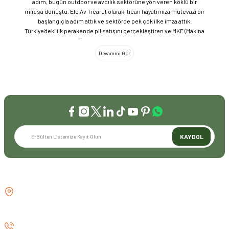
adım, bugün outdoor ve avcılık sektörüne yön veren köklü bir
mirasa dönüştü. Efe Av Ticaret olarak, ticari hayatımıza mütevazı bir
başlangıçla adım attık ve sektörde pek çok ilke imza attık.
Türkiye'deki ilk perakende pil satışını gerçekleştiren ve MKE (Makina
ve Kimya Endüstrisi) üretimi ürünleri satan ilk bayilerden biri olma
gururunu taşıyoruz. 1981 yılında Eminönü’nde açtığımız ve mülkiyeti
bize ait olan mağazamızda, tam 45 yılı aşkın süredir aynı adreste,
aynı güvenle hizmet vermeye devam ediyoruz. Dijital Dönüşüm ve
Büyüme Geleneksel değerlerimizi teknolojiyle birleştirerek
sektörün öncüsü olmayı sürdürdük: 2004: Sektörün ilk kurumsal
web sitesini hayata geçirdik. 2008: Sektörün ilk E-ticaret sitesini
kurarak tüm Türkiye'ye hizmet vermeye başladık. 2016: Kadıköy
mağazamızın ve şimdiki Genel Merkezimizin açılışını
gerçekleştirdik. Global Markalar ve Yerli Üretim Gücü Yaklaşık
KAYDOL
20'nin üzerinde dünya markasını Türkiye'ye getirerek outdoor
tutkunlarıyla buluşturuyoruz. Sadece ithalatla sınırlı kalmayıp;
EFEARMS, BUSHCRAFTFEST ve EFEAV tescilli markalarımızla
ülkemizi uluslararası arenada temsil ediyoruz. Türkiye'ye Bushcraft
İLETİŞİM
akımını getiren ve bu kültürü doğaseverlerle buluşturan firma
olarak, kamp ve outdoor dünyasındaki yenilikleri yakından takip
GÖZTEPE MH . FAHRETTİN KERİM
ediyoruz. Amerika Pazarı ve EFFCOP LLC 2022 yılı itibarıyla
GÖKAY CD NO:216B KADIKÖY
vizyonumuzu okyanus ötesine taşıdık. EFFCOP LLC şirketimiz ile
İSTANBUL TÜRKİYE
ABD pazarına açılarak, bilgi birikimimizi ve yerli üretim
markalarımızı global pazarda büyütmeye devam ediyoruz. 48 yıllık
0 (530) 073 01 20