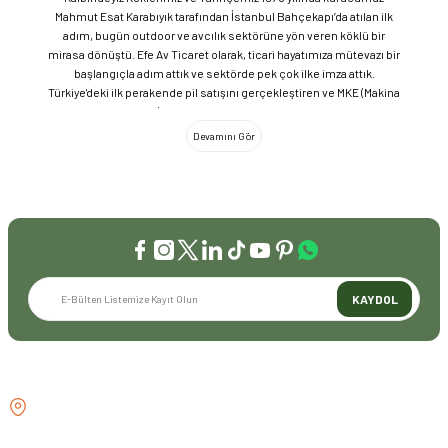
Mahmut Esat Karabıyık tarafından İstanbul Bahçekapı’da atılan ilk
adım, bugün outdoor ve avcılık sektörüne yön veren köklü bir
mirasa dönüştü. Efe Av Ticaret olarak, ticari hayatımıza mütevazı bir
başlangıçla adım attık ve sektörde pek çok ilke imza attık.
Türkiye'deki ilk perakende pil satışını gerçekleştiren ve MKE (Makina
ve Kimya Endüstrisi) üretimi ürünleri satan ilk bayilerden biri olma
gururunu taşıyoruz. 1981 yılında Eminönü’nde açtığımız ve mülkiyeti
bize ait olan mağazamızda, tam 45 yılı aşkın süredir aynı adreste,
aynı güvenle hizmet vermeye devam ediyoruz. Dijital Dönüşüm ve
Büyüme Geleneksel değerlerimizi teknolojiyle birleştirerek
sektörün öncüsü olmayı sürdürdük: 2004: Sektörün ilk kurumsal
web sitesini hayata geçirdik. 2008: Sektörün ilk E-ticaret sitesini
kurarak tüm Türkiye'ye hizmet vermeye başladık. 2016: Kadıköy
mağazamızın ve şimdiki Genel Merkezimizin açılışını
gerçekleştirdik. Global Markalar ve Yerli Üretim Gücü Yaklaşık
KAYDOL
20'nin üzerinde dünya markasını Türkiye'ye getirerek outdoor
tutkunlarıyla buluşturuyoruz. Sadece ithalatla sınırlı kalmayıp;
EFEARMS, BUSHCRAFTFEST ve EFEAV tescilli markalarımızla
ülkemizi uluslararası arenada temsil ediyoruz. Türkiye'ye Bushcraft
İLETİŞİM
akımını getiren ve bu kültürü doğaseverlerle buluşturan firma
olarak, kamp ve outdoor dünyasındaki yenilikleri yakından takip
GÖZTEPE MH . FAHRETTİN KERİM
ediyoruz. Amerika Pazarı ve EFFCOP LLC 2022 yılı itibarıyla
GÖKAY CD NO:216B KADIKÖY
vizyonumuzu okyanus ötesine taşıdık. EFFCOP LLC şirketimiz ile
İSTANBUL TÜRKİYE