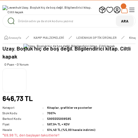
UYARI ! KARGOLAR 13 TEMMUZ 2026 YAPILACAK
1000 TL ve Üzeri Ücretsiz Kargo
1000 TL ve Üzeri Ücretsiz Kargo
ARA
1000 TL ve Üzeri Ücretsiz Kargo
Anasayfa
KAMP MALZEMELERİ
LEVENHUK OPTİK ÜRÜNLER
Kitapl
Uzay. Boşluk hiç de boş değil. Bilgilendirici kitap. Ciltli
kapak
0 Puan - 0 Yorum
646,73 TL
Kategori
Kitaplar, grafikler ve posterler
Stok Kodu
70074
Barkod Kodu
5905555008585
Fiyat
587,94 TL + KDV
Havale
614,40 TL (%5,00 havale indirimi)
*69,98 TL den başlayan taksitlerle!!