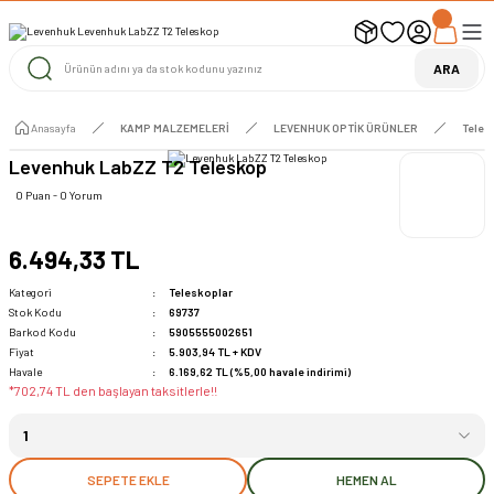
UYARI ! KARGOLAR 13 TEMMUZ 2026 YAPILACAK
1000 TL ve Üzeri Ücretsiz Kargo
1000 TL ve Üzeri Ücretsiz Kargo
ARA
1000 TL ve Üzeri Ücretsiz Kargo
Anasayfa
KAMP MALZEMELERİ
LEVENHUK OPTİK ÜRÜNLER
Teles
Levenhuk LabZZ T2 Teleskop
0 Puan - 0 Yorum
6.494,33 TL
Kategori
Teleskoplar
Stok Kodu
69737
Barkod Kodu
5905555002651
Fiyat
5.903,94 TL + KDV
Havale
6.169,62 TL (%5,00 havale indirimi)
*702,74 TL den başlayan taksitlerle!!
SEPETE EKLE
HEMEN AL