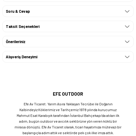
Soru & Cevap
Taksit Seçenekleri
Önerileriniz
Alışveriş Deneyimi
EFE OUTDOOR
Efe Av Ticaret: Yarım Asıra Yaklaşan Tecrübe ile Doğanın
Kalbindeyiz Köklerimiz ve Tarihçemiz 1978 yılında kurucumuz
Mahmut Esat Karabıyık tarafından İstanbul Bahçekapı’da atılan ilk
adım, bugün outdoor ve avcılık sektörüne yön veren köklü bir
mirasa dönüştü. Efe Av Ticaret olarak, ticari hayatımıza mütevazı bir
başlangıçla adım attık ve sektörde pek çok ilke imza attık.