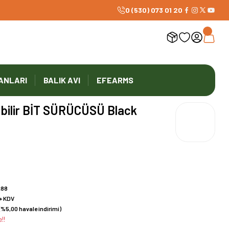
0 (530) 073 01 20
ANLARI
BALIK AVI
EFEARMS
abilir BİT SÜRÜCÜSÜ Black
288
 + KDV
(%5,00 havale indirimi)
!!