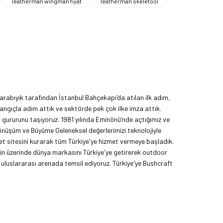
leatherman wingman fiyat
leatherman skeletool
rabıyık tarafından İstanbul Bahçekapı’da atılan ilk adım,
angıçla adım attık ve sektörde pek çok ilke imza attık.
ma gururunu taşıyoruz. 1981 yılında Eminönü’nde açtığımız ve
Dönüşüm ve Büyüme Geleneksel değerlerimizi teknolojiyle
et sitesini kurarak tüm Türkiye'ye hizmet vermeye başladık.
nin üzerinde dünya markasını Türkiye'ye getirerek outdoor
uluslararası arenada temsil ediyoruz. Türkiye'ye Bushcraft
yoruz. Amerika Pazarı ve EFFCOP LLC 2022 yılı itibarıyla
mızı global pazarda büyütmeye devam ediyoruz. 48 yıllık
z.