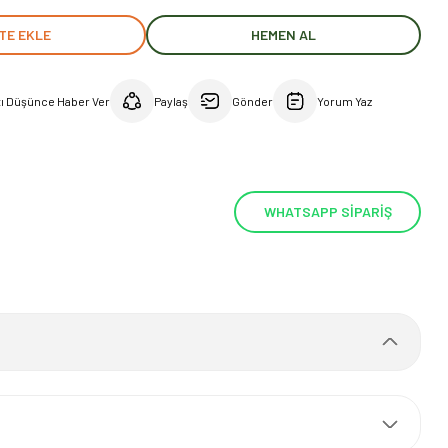
TE EKLE
HEMEN AL
tı Düşünce Haber Ver
Paylaş
Gönder
Yorum Yaz
WHATSAPP SİPARİŞ