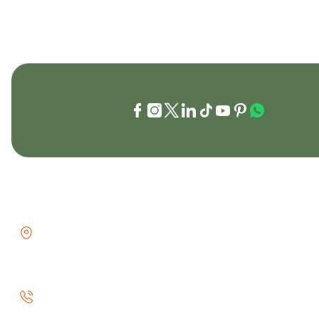
İLETİŞİM
KURUMSAL
GÖZTEPE MH . FAHRETTİN KERİM
İletişim
GÖKAY CD NO:216B KADIKÖY
İletişim Formu
İSTANBUL TÜRKİYE
Havale Bildiri
0 (530) 073 01 20
Kargo Takibi