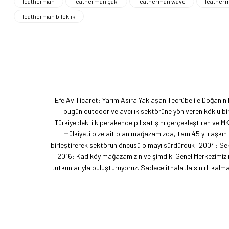
leatherman
leatherman çakı
leatherman wave
leatherm
leatherman bileklik
Efe Av Ticaret: Yarım Asıra Yaklaşan Tecrübe ile Doğanın
bugün outdoor ve avcılık sektörüne yön veren köklü bir
Türkiye'deki ilk perakende pil satışını gerçekleştiren ve M
mülkiyeti bize ait olan mağazamızda, tam 45 yılı aşkın
birleştirerek sektörün öncüsü olmayı sürdürdük: 2004: Sekt
2016: Kadıköy mağazamızın ve şimdiki Genel Merkezimizin 
tutkunlarıyla buluşturuyoruz. Sadece ithalatla sınırlı ka
akımını getiren ve bu kültürü doğaseverlerle buluşturan
vizyonumuzu okyanus ötesine taşıdık. EFFCOP LLC şirket
t