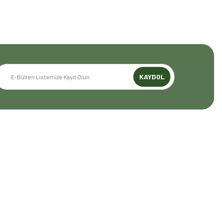
KAYDOL
GENEL BİLGİLER
Mesafeli Satış Sözleşmesi
Gizlilik ve Güvenlik
İptal İade Koşullari
Kişisel Veriler Politikası