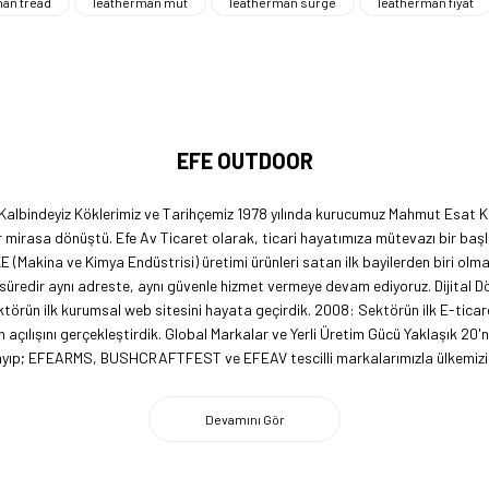
an tread
leatherman mut
leatherman surge
leatherman fiyat
EFE OUTDOOR
 Kalbindeyiz Köklerimiz ve Tarihçemiz 1978 yılında kurucumuz Mahmut Esat Ka
 mirasa dönüştü. Efe Av Ticaret olarak, ticari hayatımıza mütevazı bir başl
KE (Makina ve Kimya Endüstrisi) üretimi ürünleri satan ilk bayilerden biri ol
 süredir aynı adreste, aynı güvenle hizmet vermeye devam ediyoruz. Dijital 
örün ilk kurumsal web sitesini hayata geçirdik. 2008: Sektörün ilk E-ticar
açılışını gerçekleştirdik. Global Markalar ve Yerli Üretim Gücü Yaklaşık 20'
lmayıp; EFEARMS, BUSHCRAFTFEST ve EFEAV tescilli markalarımızla ülkemizi 
 firma olarak, kamp ve outdoor dünyasındaki yenilikleri yakından takip edi
imiz ile ABD pazarına açılarak, bilgi birikimimizi ve yerli üretim markaları
ecrübemizle, doğaya tutkun herkesin yol arkadaşı olmaktan gurur duyuyoru