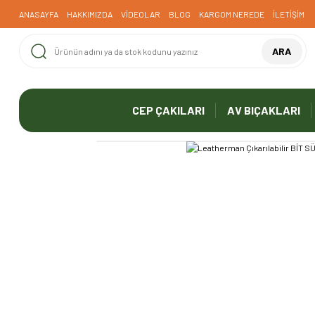
ANASAYFA
HAKKIMIZDA
VİDEOLAR
BLOG
KARGOM NEREDE
İLETİŞİM
ARA
CEP ÇAKILARI
AV BIÇAKLARI