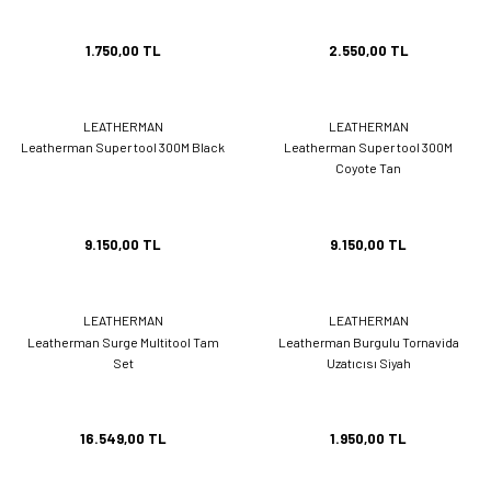
1.750,00 TL
2.550,00 TL
LEATHERMAN
LEATHERMAN
Leatherman Super tool 300M Black
Leatherman Super tool 300M
Coyote Tan
9.150,00 TL
9.150,00 TL
LEATHERMAN
LEATHERMAN
Leatherman Surge Multitool Tam
Leatherman Burgulu Tornavida
Set
Uzatıcısı Siyah
16.549,00 TL
1.950,00 TL