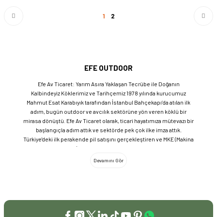
1
2
EFE OUTDOOR
Efe Av Ticaret: Yarım Asıra Yaklaşan Tecrübe ile Doğanın
Kalbindeyiz Köklerimiz ve Tarihçemiz 1978 yılında kurucumuz
Mahmut Esat Karabıyık tarafından İstanbul Bahçekapı’da atılan ilk
adım, bugün outdoor ve avcılık sektörüne yön veren köklü bir
mirasa dönüştü. Efe Av Ticaret olarak, ticari hayatımıza mütevazı bir
başlangıçla adım attık ve sektörde pek çok ilke imza attık.
Türkiye'deki ilk perakende pil satışını gerçekleştiren ve MKE (Makina
ve Kimya Endüstrisi) üretimi ürünleri satan ilk bayilerden biri olma
gururunu taşıyoruz. 1981 yılında Eminönü’nde açtığımız ve mülkiyeti
bize ait olan mağazamızda, tam 45 yılı aşkın süredir aynı adreste,
aynı güvenle hizmet vermeye devam ediyoruz. Dijital Dönüşüm ve
Büyüme Geleneksel değerlerimizi teknolojiyle birleştirerek
sektörün öncüsü olmayı sürdürdük: 2004: Sektörün ilk kurumsal
web sitesini hayata geçirdik. 2008: Sektörün ilk E-ticaret sitesini
kurarak tüm Türkiye'ye hizmet vermeye başladık. 2016: Kadıköy