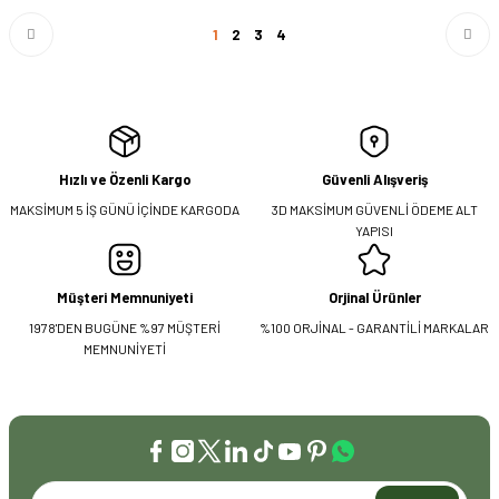
1
2
3
4
Hızlı ve Özenli Kargo
Güvenli Alışveriş
MAKSİMUM 5 İŞ GÜNÜ İÇİNDE KARGODA
3D MAKSİMUM GÜVENLİ ÖDEME ALT
YAPISI
Müşteri Memnuniyeti
Orjinal Ürünler
1978'DEN BUGÜNE %97 MÜŞTERİ
%100 ORJİNAL - GARANTİLİ MARKALAR
MEMNUNİYETİ