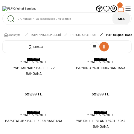
UYARI ! KARGOLAR 13 TEMMUZ 2026 YAPILACAK
1000 TL ve Üzeri Ücretsiz Kargo
1000 TL ve Üzeri Ücretsiz Kargo
ARA
1000 TL ve Üzeri Ücretsiz Kargo
Anasayfa
KAMP MALZEMELERİ
PİRATE & PARROT
P&P Original Band
SIRALA
Tükendi
Tükendi
PİRATE & PARROT
PİRATE & PARROT
P&P DANMARK PA01-19022
P&P KING PA01-19013 BANDANA
BANDANA
329,99 TL
329,99 TL
Tükendi
Tükendi
PİRATE & PARROT
PİRATE & PARROT
P&P ATATURK PA01-18058 BANDANA
P&P SKULL ISLAND PA01-18034
BANDANA