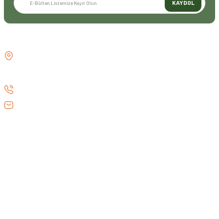
KAYDOL
İLETİŞİM
GÖZTEPE MH . FAHRETTİN KERİM
GÖKAY CD NO:216B KADIKÖY
İSTANBUL TÜRKİYE
0 (530) 073 01 20
info@efeav.com.tr
KURUMSAL
HIZLI ERİŞİM
GENEL BİLGİLER