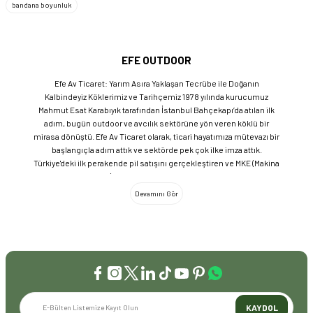
bandana boyunluk
EFE OUTDOOR
Efe Av Ticaret: Yarım Asıra Yaklaşan Tecrübe ile Doğanın
Kalbindeyiz Köklerimiz ve Tarihçemiz 1978 yılında kurucumuz
Mahmut Esat Karabıyık tarafından İstanbul Bahçekapı’da atılan ilk
adım, bugün outdoor ve avcılık sektörüne yön veren köklü bir
mirasa dönüştü. Efe Av Ticaret olarak, ticari hayatımıza mütevazı bir
başlangıçla adım attık ve sektörde pek çok ilke imza attık.
Türkiye'deki ilk perakende pil satışını gerçekleştiren ve MKE (Makina
ve Kimya Endüstrisi) üretimi ürünleri satan ilk bayilerden biri olma
gururunu taşıyoruz. 1981 yılında Eminönü’nde açtığımız ve mülkiyeti
bize ait olan mağazamızda, tam 45 yılı aşkın süredir aynı adreste,
aynı güvenle hizmet vermeye devam ediyoruz. Dijital Dönüşüm ve
Büyüme Geleneksel değerlerimizi teknolojiyle birleştirerek
sektörün öncüsü olmayı sürdürdük: 2004: Sektörün ilk kurumsal
web sitesini hayata geçirdik. 2008: Sektörün ilk E-ticaret sitesini
kurarak tüm Türkiye'ye hizmet vermeye başladık. 2016: Kadıköy
mağazamızın ve şimdiki Genel Merkezimizin açılışını
gerçekleştirdik. Global Markalar ve Yerli Üretim Gücü Yaklaşık
KAYDOL
20'nin üzerinde dünya markasını Türkiye'ye getirerek outdoor