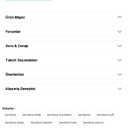
Ürün Bilgisi
Yorumlar
Soru & Cevap
Taksit Seçenekleri
Önerileriniz
Alışveriş Deneyimi
Etiketler :
bandana
bandana erkek
bandana modelleri
bandanax
bandana buff
bandana bayan
bandana fiyatları
bandana fular
bandana yapımı