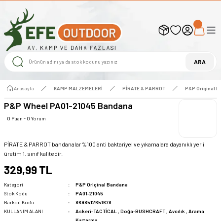
UYARI ! KARGOLAR 13 TEMMUZ 2026 YAPILACAK
1000 TL ve Üzeri Ücretsiz Kargo
1000 TL ve Üzeri Ücretsiz Kargo
1000 TL ve Üzeri Ücretsiz Kargo
ARA
Anasayfa
KAMP MALZEMELERİ
PİRATE & PARROT
P&P Original 
P&P Wheel PA01-21045 Bandana
0 Puan - 0 Yorum
PİRATE & PARROT bandanalar %100 anti baktariyel ve yıkamalara dayanıklı yerli
üretim 1. sınıf kalitedir.
329,99 TL
Kategori
P&P Original Bandana
Stok Kodu
PA01-21045
Barkod Kodu
8698512651678
KULLANIM ALANI
Askeri-TACTİCAL
,
Doğa-BUSHCRAFT
,
Avcılık
,
Arama
Kurtarma