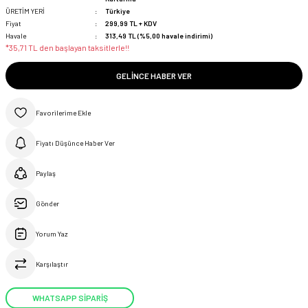
ÜRETİM YERİ
Türkiye
Fiyat
299,99 TL + KDV
Havale
313,49 TL (%5,00 havale indirimi)
*35,71 TL den başlayan taksitlerle!!
GELINCE HABER VER
Fiyatı Düşünce Haber Ver
Paylaş
Gönder
Yorum Yaz
Karşılaştır
WHATSAPP SİPARİŞ