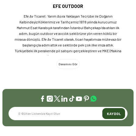
EFE OUTDOOR
Efe Av Ticaret: Yarım Asıra Yaklaşan Tecrübe ile Doğanın
Kalbindeyiz Köklerimiz ve Tarihçemiz 1978 yılında kurucumuz
Mahmut Esat Karabıyık tarafından İstanbul Bahçekapı’da atılan ilk
adım, bugün outdoor ve avcılık sektörüne yön veren köklü bir
mirasa dönüştü. Efe Av Ticaret olarak, ticari hayatımıza mütevazı bir
başlangıçla adım attık ve sektörde pek çok ilke imza attık.
Türkiye'deki ilk perakende pil satışını gerçekleştiren ve MKE (Makina
ve Kimya Endüstrisi) üretimi ürünleri satan ilk bayilerden biri olma
gururunu taşıyoruz. 1981 yılında Eminönü’nde açtığımız ve mülkiyeti
bize ait olan mağazamızda, tam 45 yılı aşkın süredir aynı adreste,
aynı güvenle hizmet vermeye devam ediyoruz. Dijital Dönüşüm ve
Büyüme Geleneksel değerlerimizi teknolojiyle birleştirerek
sektörün öncüsü olmayı sürdürdük: 2004: Sektörün ilk kurumsal
web sitesini hayata geçirdik. 2008: Sektörün ilk E-ticaret sitesini
kurarak tüm Türkiye'ye hizmet vermeye başladık. 2016: Kadıköy
mağazamızın ve şimdiki Genel Merkezimizin açılışını
gerçekleştirdik. Global Markalar ve Yerli Üretim Gücü Yaklaşık
KAYDOL
20'nin üzerinde dünya markasını Türkiye'ye getirerek outdoor
tutkunlarıyla buluşturuyoruz. Sadece ithalatla sınırlı kalmayıp;
EFEARMS, BUSHCRAFTFEST ve EFEAV tescilli markalarımızla
ülkemizi uluslararası arenada temsil ediyoruz. Türkiye'ye Bushcraft