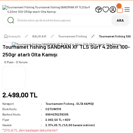
UYARI ! KARGOLAR 13 TEMMUZ 2026 YAPILACAK
1000 TL ve Üzeri Ücretsiz Kargo
1000 TL ve Üzeri Ücretsiz Kargo
ARA
1000 TL ve Üzeri Ücretsiz Kargo
Anasayfa
BALIK AVI
Tournament Fishing
Tournamet fishing SAND
Tournamet fishing SANDMAN XF TLS Surf 4.20mt 100-
250gr atarlı Olta Kamışı
0 Puan - 0 Yorum
2.499,00 TL
Kategori
Tournament Fishing
,
OLTA KAMIŞI
Stok Kodu
CQTUW378
Barkod Kodu
8964536236295
Fiyat
2.082,50 TL + KDV
Havale
2.374,05 TL (%5,00 havale indirimi)
*270,41 TL den başlayan taksitlerle!!