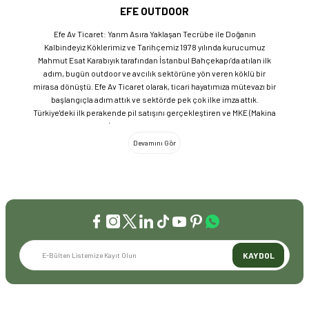
EFE OUTDOOR
Efe Av Ticaret: Yarım Asıra Yaklaşan Tecrübe ile Doğanın
Kalbindeyiz Köklerimiz ve Tarihçemiz 1978 yılında kurucumuz
Mahmut Esat Karabıyık tarafından İstanbul Bahçekapı’da atılan ilk
adım, bugün outdoor ve avcılık sektörüne yön veren köklü bir
mirasa dönüştü. Efe Av Ticaret olarak, ticari hayatımıza mütevazı bir
başlangıçla adım attık ve sektörde pek çok ilke imza attık.
Türkiye'deki ilk perakende pil satışını gerçekleştiren ve MKE (Makina
ve Kimya Endüstrisi) üretimi ürünleri satan ilk bayilerden biri olma
gururunu taşıyoruz. 1981 yılında Eminönü’nde açtığımız ve mülkiyeti
bize ait olan mağazamızda, tam 45 yılı aşkın süredir aynı adreste,
aynı güvenle hizmet vermeye devam ediyoruz. Dijital Dönüşüm ve
Büyüme Geleneksel değerlerimizi teknolojiyle birleştirerek
sektörün öncüsü olmayı sürdürdük: 2004: Sektörün ilk kurumsal
web sitesini hayata geçirdik. 2008: Sektörün ilk E-ticaret sitesini
kurarak tüm Türkiye'ye hizmet vermeye başladık. 2016: Kadıköy
mağazamızın ve şimdiki Genel Merkezimizin açılışını
gerçekleştirdik. Global Markalar ve Yerli Üretim Gücü Yaklaşık
KAYDOL
20'nin üzerinde dünya markasını Türkiye'ye getirerek outdoor
tutkunlarıyla buluşturuyoruz. Sadece ithalatla sınırlı kalmayıp;
EFEARMS, BUSHCRAFTFEST ve EFEAV tescilli markalarımızla
ülkemizi uluslararası arenada temsil ediyoruz. Türkiye'ye Bushcraft
İLETİŞİM