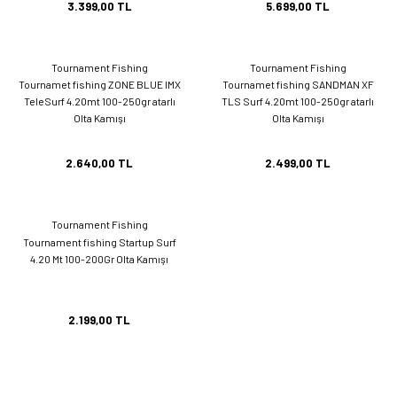
3.399,00 TL
5.699,00 TL
Tournament Fishing
Tournament Fishing
Tournamet fishing ZONE BLUE IMX
Tournamet fishing SANDMAN XF
TeleSurf 4.20mt 100-250gr atarlı
TLS Surf 4.20mt 100-250gr atarlı
Olta Kamışı
Olta Kamışı
2.640,00 TL
2.499,00 TL
Tournament Fishing
Tournament fishing Startup Surf
4.20 Mt 100-200Gr Olta Kamışı
2.199,00 TL