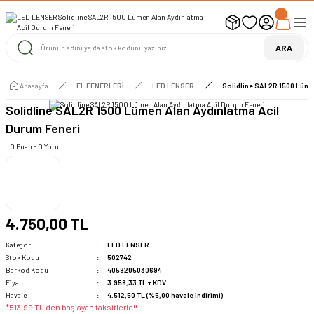
UYARI ! KARGOLAR 13 TEMMUZ 2026 YAPILACAK
1000 TL ve Üzeri Ücretsiz Kargo
1000 TL ve Üzeri Ücretsiz Kargo
ARA
1000 TL ve Üzeri Ücretsiz Kargo
Anasayfa
EL FENERLERİ
LED LENSER
Solidline SAL2R 1500 Lüme
Solidline SAL2R 1500 Lümen Alan Aydınlatma Acil
Durum Feneri
0 Puan - 0 Yorum
4.750,00 TL
Kategori
LED LENSER
Stok Kodu
502742
Barkod Kodu
4058205030694
Fiyat
3.958,33 TL + KDV
Havale
4.512,50 TL (%5,00 havale indirimi)
*513,99 TL den başlayan taksitlerle!!