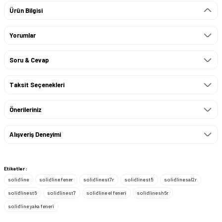
Ürün Bilgisi
Yorumlar
Soru & Cevap
Taksit Seçenekleri
Önerileriniz
Alışveriş Deneyimi
Etiketler :
solidline
solidline fener
solidline st7r
solidline st5
solidline sal2r
solidline st6
solidline st7
solidline el feneri
solidline sh6r
solidline yaka feneri