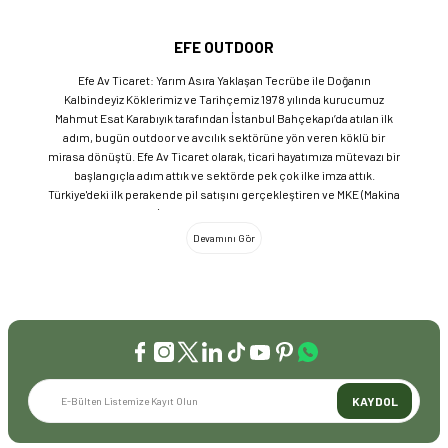
EFE OUTDOOR
Efe Av Ticaret: Yarım Asıra Yaklaşan Tecrübe ile Doğanın
Kalbindeyiz Köklerimiz ve Tarihçemiz 1978 yılında kurucumuz
Mahmut Esat Karabıyık tarafından İstanbul Bahçekapı’da atılan ilk
adım, bugün outdoor ve avcılık sektörüne yön veren köklü bir
mirasa dönüştü. Efe Av Ticaret olarak, ticari hayatımıza mütevazı bir
başlangıçla adım attık ve sektörde pek çok ilke imza attık.
Türkiye'deki ilk perakende pil satışını gerçekleştiren ve MKE (Makina
ve Kimya Endüstrisi) üretimi ürünleri satan ilk bayilerden biri olma
gururunu taşıyoruz. 1981 yılında Eminönü’nde açtığımız ve mülkiyeti
bize ait olan mağazamızda, tam 45 yılı aşkın süredir aynı adreste,
aynı güvenle hizmet vermeye devam ediyoruz. Dijital Dönüşüm ve
Büyüme Geleneksel değerlerimizi teknolojiyle birleştirerek
sektörün öncüsü olmayı sürdürdük: 2004: Sektörün ilk kurumsal
web sitesini hayata geçirdik. 2008: Sektörün ilk E-ticaret sitesini
kurarak tüm Türkiye'ye hizmet vermeye başladık. 2016: Kadıköy
mağazamızın ve şimdiki Genel Merkezimizin açılışını
gerçekleştirdik. Global Markalar ve Yerli Üretim Gücü Yaklaşık
KAYDOL
20'nin üzerinde dünya markasını Türkiye'ye getirerek outdoor
tutkunlarıyla buluşturuyoruz. Sadece ithalatla sınırlı kalmayıp;
EFEARMS, BUSHCRAFTFEST ve EFEAV tescilli markalarımızla