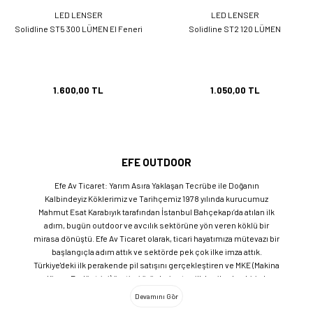
LED LENSER
LED LENSER
Solidline ST5 300 LÜMEN El Feneri
Solidline ST2 120 LÜMEN
1.600,00 TL
1.050,00 TL
EFE OUTDOOR
Efe Av Ticaret: Yarım Asıra Yaklaşan Tecrübe ile Doğanın
Kalbindeyiz Köklerimiz ve Tarihçemiz 1978 yılında kurucumuz
Mahmut Esat Karabıyık tarafından İstanbul Bahçekapı’da atılan ilk
adım, bugün outdoor ve avcılık sektörüne yön veren köklü bir
mirasa dönüştü. Efe Av Ticaret olarak, ticari hayatımıza mütevazı bir
başlangıçla adım attık ve sektörde pek çok ilke imza attık.
Türkiye'deki ilk perakende pil satışını gerçekleştiren ve MKE (Makina
ve Kimya Endüstrisi) üretimi ürünleri satan ilk bayilerden biri olma
gururunu taşıyoruz. 1981 yılında Eminönü’nde açtığımız ve mülkiyeti
bize ait olan mağazamızda, tam 45 yılı aşkın süredir aynı adreste,