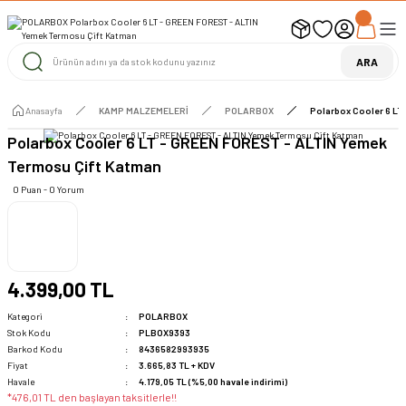
UYARI ! KARGOLAR 13 TEMMUZ 2026 YAPILACAK
1000 TL ve Üzeri Ücretsiz Kargo
1000 TL ve Üzeri Ücretsiz Kargo
ARA
1000 TL ve Üzeri Ücretsiz Kargo
Anasayfa
KAMP MALZEMELERİ
POLARBOX
Polarbox Cooler 6 LT
Polarbox Cooler 6 LT - GREEN FOREST - ALTIN Yemek
Termosu Çift Katman
0 Puan - 0 Yorum
4.399,00 TL
Kategori
POLARBOX
Stok Kodu
PLBOX9393
Barkod Kodu
8436582993935
Fiyat
3.665,83 TL + KDV
Havale
4.179,05 TL (%5,00 havale indirimi)
*476,01 TL den başlayan taksitlerle!!