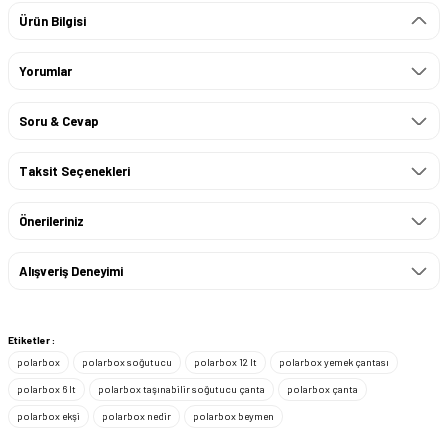
Ürün Bilgisi
Yorumlar
Soru & Cevap
Taksit Seçenekleri
Önerileriniz
Alışveriş Deneyimi
Etiketler :
polarbox
polarbox soğutucu
polarbox 12 lt
polarbox yemek çantası
polarbox 6 lt
polarbox taşınabilir soğutucu çanta
polarbox çanta
polarbox ekşi
polarbox nedir
polarbox beymen