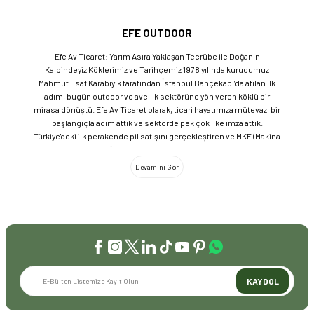
EFE OUTDOOR
Efe Av Ticaret: Yarım Asıra Yaklaşan Tecrübe ile Doğanın
Kalbindeyiz Köklerimiz ve Tarihçemiz 1978 yılında kurucumuz
Mahmut Esat Karabıyık tarafından İstanbul Bahçekapı’da atılan ilk
adım, bugün outdoor ve avcılık sektörüne yön veren köklü bir
mirasa dönüştü. Efe Av Ticaret olarak, ticari hayatımıza mütevazı bir
başlangıçla adım attık ve sektörde pek çok ilke imza attık.
Türkiye'deki ilk perakende pil satışını gerçekleştiren ve MKE (Makina
ve Kimya Endüstrisi) üretimi ürünleri satan ilk bayilerden biri olma
gururunu taşıyoruz. 1981 yılında Eminönü’nde açtığımız ve mülkiyeti
bize ait olan mağazamızda, tam 45 yılı aşkın süredir aynı adreste,
aynı güvenle hizmet vermeye devam ediyoruz. Dijital Dönüşüm ve
Büyüme Geleneksel değerlerimizi teknolojiyle birleştirerek
sektörün öncüsü olmayı sürdürdük: 2004: Sektörün ilk kurumsal
web sitesini hayata geçirdik. 2008: Sektörün ilk E-ticaret sitesini
kurarak tüm Türkiye'ye hizmet vermeye başladık. 2016: Kadıköy
mağazamızın ve şimdiki Genel Merkezimizin açılışını
gerçekleştirdik. Global Markalar ve Yerli Üretim Gücü Yaklaşık
KAYDOL
20'nin üzerinde dünya markasını Türkiye'ye getirerek outdoor
tutkunlarıyla buluşturuyoruz. Sadece ithalatla sınırlı kalmayıp;
EFEARMS, BUSHCRAFTFEST ve EFEAV tescilli markalarımızla