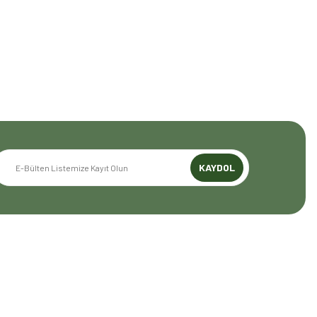
mızı global pazarda büyütmeye devam ediyoruz. 48 yıllık
z.
KAYDOL
GENEL BİLGİLER
Mesafeli Satış Sözleşmesi
Gizlilik ve Güvenlik