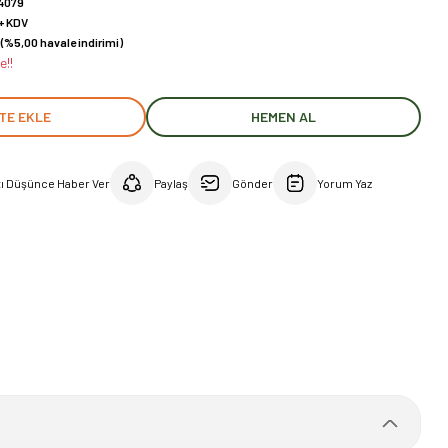
4079
 + KDV
(%5,00 havale indirimi)
e!!
TE EKLE
HEMEN AL
tı Düşünce Haber Ver
Paylaş
Gönder
Yorum Yaz