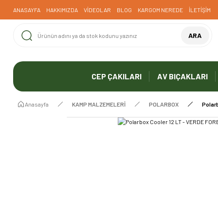
ANASAYFA
HAKKIMIZDA
VİDEOLAR
BLOG
KARGOM NEREDE
İLETİŞİM
ARA
CEP ÇAKILARI
AV BIÇAKLARI
Anasayfa
KAMP MALZEMELERİ
POLARBOX
Polar