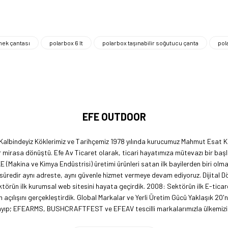
mek çantası
polarbox 6 lt
polarbox taşınabilir soğutucu çanta
pol
EFE OUTDOOR
 Kalbindeyiz Köklerimiz ve Tarihçemiz 1978 yılında kurucumuz Mahmut Esat Ka
 mirasa dönüştü. Efe Av Ticaret olarak, ticari hayatımıza mütevazı bir başl
KE (Makina ve Kimya Endüstrisi) üretimi ürünleri satan ilk bayilerden biri ol
 süredir aynı adreste, aynı güvenle hizmet vermeye devam ediyoruz. Dijital 
örün ilk kurumsal web sitesini hayata geçirdik. 2008: Sektörün ilk E-ticar
açılışını gerçekleştirdik. Global Markalar ve Yerli Üretim Gücü Yaklaşık 20'
lmayıp; EFEARMS, BUSHCRAFTFEST ve EFEAV tescilli markalarımızla ülkemizi 
 firma olarak, kamp ve outdoor dünyasındaki yenilikleri yakından takip edi