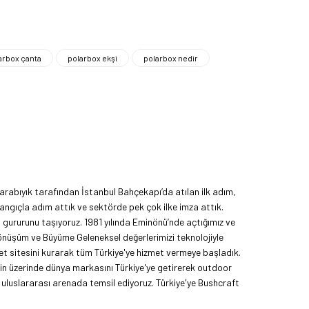
arbox çanta
polarbox ekşi
polarbox nedir
rabıyık tarafından İstanbul Bahçekapı’da atılan ilk adım,
angıçla adım attık ve sektörde pek çok ilke imza attık.
ma gururunu taşıyoruz. 1981 yılında Eminönü’nde açtığımız ve
Dönüşüm ve Büyüme Geleneksel değerlerimizi teknolojiyle
et sitesini kurarak tüm Türkiye'ye hizmet vermeye başladık.
nin üzerinde dünya markasını Türkiye'ye getirerek outdoor
uluslararası arenada temsil ediyoruz. Türkiye'ye Bushcraft
yoruz. Amerika Pazarı ve EFFCOP LLC 2022 yılı itibarıyla