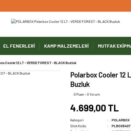
UYARI ! KARGOLAR 13 TEMMUZ 2026 YAPILACAK
1000 TL ve Üzeri Ücretsiz Kargo
1000 TL ve Üzeri Ücretsiz Kargo
EL FENERLERİ
KAMP MALZEMELERİ
MUTFAK EKİPM
1000 TL ve Üzeri Ücretsiz Kargo
box Cooler 12 LT - VERDE FOREST - BLACK Buzluk
Polarbox Cooler 12
Buzluk
0 Puan - 0 Yorum
4.699,00 TL
Kategori
POLARBOX
Stok Kodu
PLBOX9407