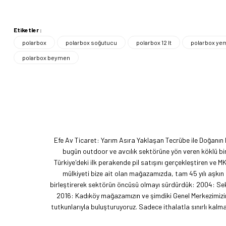
Etiketler :
polarbox
polarbox soğutucu
polarbox 12 lt
polarbox ye
polarbox beymen
Efe Av Ticaret: Yarım Asıra Yaklaşan Tecrübe ile Doğanın
bugün outdoor ve avcılık sektörüne yön veren köklü bir
Türkiye'deki ilk perakende pil satışını gerçekleştiren ve M
mülkiyeti bize ait olan mağazamızda, tam 45 yılı aşkın
birleştirerek sektörün öncüsü olmayı sürdürdük: 2004: Sekt
2016: Kadıköy mağazamızın ve şimdiki Genel Merkezimizin 
tutkunlarıyla buluşturuyoruz. Sadece ithalatla sınırlı ka
akımını getiren ve bu kültürü doğaseverlerle buluşturan