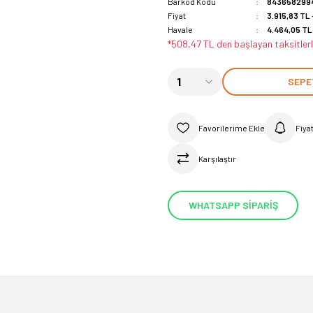
Barkod Kodu
843658299
Fiyat
3.915,83 TL
Havale
4.464,05 TL 
*508,47 TL den başlayan taksitlerl
SEPE
Fiya
Karşılaştır
WHATSAPP SİPARİŞ