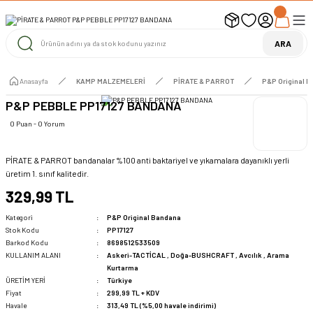
UYARI ! KARGOLAR 13 TEMMUZ 2026 YAPILACAK
1000 TL ve Üzeri Ücretsiz Kargo
1000 TL ve Üzeri Ücretsiz Kargo
ARA
1000 TL ve Üzeri Ücretsiz Kargo
Anasayfa
KAMP MALZEMELERİ
PİRATE & PARROT
P&P Original 
P&P PEBBLE PP17127 BANDANA
0 Puan - 0 Yorum
PİRATE & PARROT bandanalar %100 anti baktariyel ve yıkamalara dayanıklı yerli
üretim 1. sınıf kalitedir.
329,99 TL
Kategori
P&P Original Bandana
Stok Kodu
PP17127
Barkod Kodu
8698512533509
KULLANIM ALANI
Askeri-TACTİCAL
,
Doğa-BUSHCRAFT
,
Avcılık
,
Arama
Kurtarma
ÜRETİM YERİ
Türkiye
Fiyat
299,99 TL + KDV
Havale
313,49 TL (%5,00 havale indirimi)