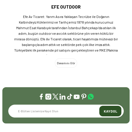
EFE OUTDOOR
Efe Av Ticaret: Yarım Asıra Yaklaşan Tecrübe ile Doğanın
Kalbindeyiz Köklerimiz ve Tarihçemiz 1978 yılında kurucumuz
Mahmut Esat Karabıyık tarafından İstanbul Bahçekapı’da atılan ilk
adım, bugün outdoor ve avcılık sektörüne yön veren köklü bir
mirasa dönüştü. Efe Av Ticaret olarak, ticari hayatımıza mütevazı bir
başlangıçla adım attık ve sektörde pek çok ilke imza attık.
Türkiye'deki ilk perakende pil satışını gerçekleştiren ve MKE (Makina
ve Kimya Endüstrisi) üretimi ürünleri satan ilk bayilerden biri olma
gururunu taşıyoruz. 1981 yılında Eminönü’nde açtığımız ve mülkiyeti
bize ait olan mağazamızda, tam 45 yılı aşkın süredir aynı adreste,
aynı güvenle hizmet vermeye devam ediyoruz. Dijital Dönüşüm ve
Büyüme Geleneksel değerlerimizi teknolojiyle birleştirerek
sektörün öncüsü olmayı sürdürdük: 2004: Sektörün ilk kurumsal
web sitesini hayata geçirdik. 2008: Sektörün ilk E-ticaret sitesini
kurarak tüm Türkiye'ye hizmet vermeye başladık. 2016: Kadıköy
mağazamızın ve şimdiki Genel Merkezimizin açılışını
gerçekleştirdik. Global Markalar ve Yerli Üretim Gücü Yaklaşık
KAYDOL
20'nin üzerinde dünya markasını Türkiye'ye getirerek outdoor
tutkunlarıyla buluşturuyoruz. Sadece ithalatla sınırlı kalmayıp;
EFEARMS, BUSHCRAFTFEST ve EFEAV tescilli markalarımızla
ülkemizi uluslararası arenada temsil ediyoruz. Türkiye'ye Bushcraft