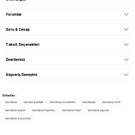
Yorumlar
Soru & Cevap
Taksit Seçenekleri
Önerileriniz
Alışveriş Deneyimi
Etiketler :
bandana
bandana erkek
bandana modelleri
bandanax
bandana buff
bandana bayan
bandana fiyatları
bandana fular
bandana yapımı
bandana boyunluk