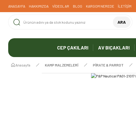
ANASAYFA
HAKKIMIZDA
VİDEOLAR
BLOG
KARGOM NEREDE
İLETİŞİM
ARA
CEP ÇAKILARI
AV BIÇAKLARI
Anasayfa
KAMP MALZEMELERİ
PİRATE & PARROT