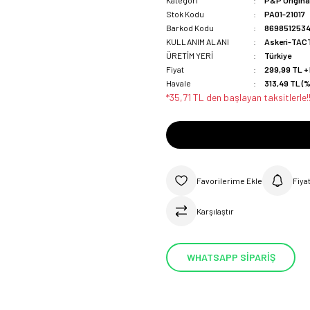
Kategori
P&P Origina
Stok Kodu
PA01-21017
Barkod Kodu
8698512534
KULLANIM ALANI
Askeri-TAC
ÜRETİM YERİ
Türkiye
Fiyat
299,99 TL +
Havale
313,49 TL (%
*35,71 TL den başlayan taksitlerle!
Fiya
Karşılaştır
WHATSAPP SİPARİŞ