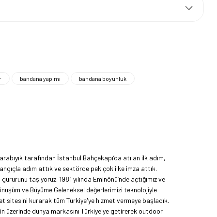
r
bandana yapımı
bandana boyunluk
rabıyık tarafından İstanbul Bahçekapı’da atılan ilk adım,
angıçla adım attık ve sektörde pek çok ilke imza attık.
ma gururunu taşıyoruz. 1981 yılında Eminönü’nde açtığımız ve
Dönüşüm ve Büyüme Geleneksel değerlerimizi teknolojiyle
et sitesini kurarak tüm Türkiye'ye hizmet vermeye başladık.
nin üzerinde dünya markasını Türkiye'ye getirerek outdoor