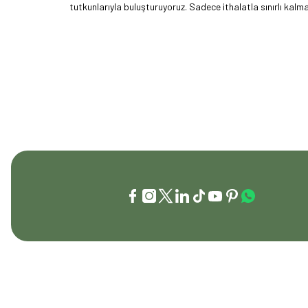
tutkunlarıyla buluşturuyoruz. Sadece ithalatla sınırlı ka
akımını getiren ve bu kültürü doğaseverlerle buluşturan
vizyonumuzu okyanus ötesine taşıdık. EFFCOP LLC şirket
t
İLETİŞİM
KURUMSAL