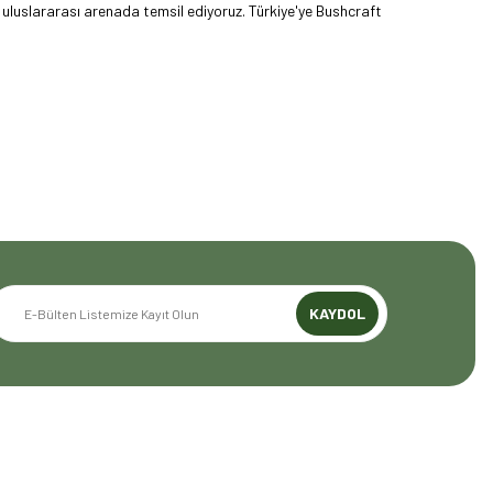
uluslararası arenada temsil ediyoruz. Türkiye'ye Bushcraft
yoruz. Amerika Pazarı ve EFFCOP LLC 2022 yılı itibarıyla
mızı global pazarda büyütmeye devam ediyoruz. 48 yıllık
z.
KAYDOL
GENEL BİLGİLER