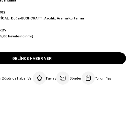
l Bandana
162
TİCAL
,
Doğa-BUSHCRAFT
,
Avcılık
,
Arama Kurtarma
 KDV
5,00 havale indirimi)
!
GELINCE HABER VER
tı Düşünce Haber Ver
Paylaş
Gönder
Yorum Yaz