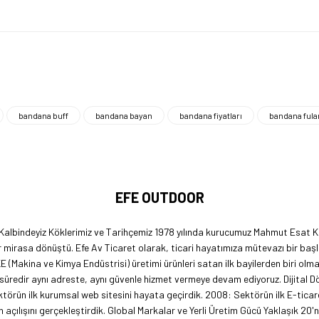
bandana buff
bandana bayan
bandana fiyatları
bandana fula
EFE OUTDOOR
 Kalbindeyiz Köklerimiz ve Tarihçemiz 1978 yılında kurucumuz Mahmut Esat Ka
 mirasa dönüştü. Efe Av Ticaret olarak, ticari hayatımıza mütevazı bir başl
KE (Makina ve Kimya Endüstrisi) üretimi ürünleri satan ilk bayilerden biri ol
 süredir aynı adreste, aynı güvenle hizmet vermeye devam ediyoruz. Dijital 
örün ilk kurumsal web sitesini hayata geçirdik. 2008: Sektörün ilk E-ticar
açılışını gerçekleştirdik. Global Markalar ve Yerli Üretim Gücü Yaklaşık 20'