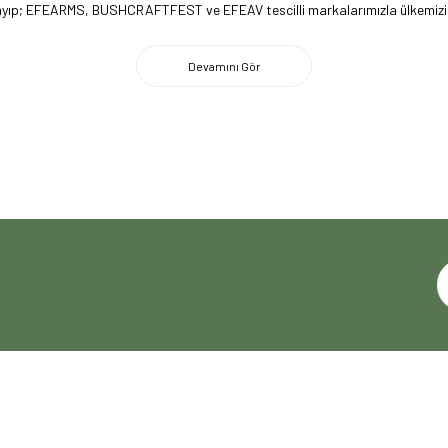
lmayıp; EFEARMS, BUSHCRAFTFEST ve EFEAV tescilli markalarımızla ülkemizi 
 firma olarak, kamp ve outdoor dünyasındaki yenilikleri yakından takip edi
imiz ile ABD pazarına açılarak, bilgi birikimimizi ve yerli üretim markaları
ecrübemizle, doğaya tutkun herkesin yol arkadaşı olmaktan gurur duyuyoru
HIZLI ERİŞİM