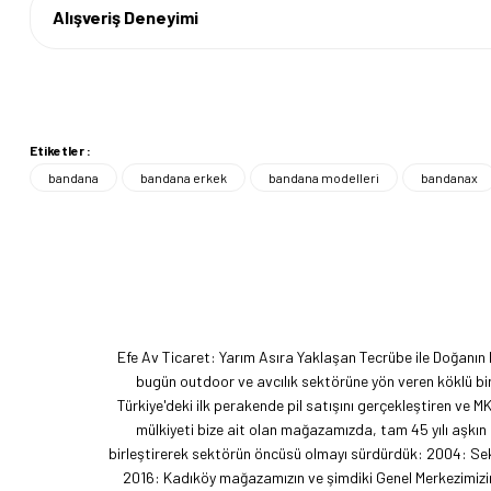
Alışveriş Deneyimi
Etiketler :
bandana
bandana erkek
bandana modelleri
bandanax
Efe Av Ticaret: Yarım Asıra Yaklaşan Tecrübe ile Doğanın
bugün outdoor ve avcılık sektörüne yön veren köklü bir
Türkiye'deki ilk perakende pil satışını gerçekleştiren ve M
mülkiyeti bize ait olan mağazamızda, tam 45 yılı aşkın
birleştirerek sektörün öncüsü olmayı sürdürdük: 2004: Sekt
2016: Kadıköy mağazamızın ve şimdiki Genel Merkezimizin 