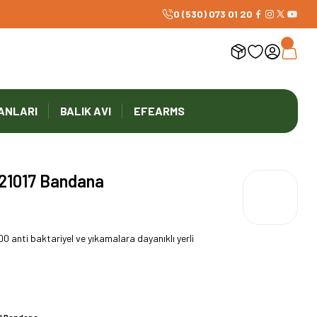
0 (530) 073 01 20
ANLARI
BALIK AVI
EFEARMS
21017 Bandana
nti baktariyel ve yıkamalara dayanıklı yerli