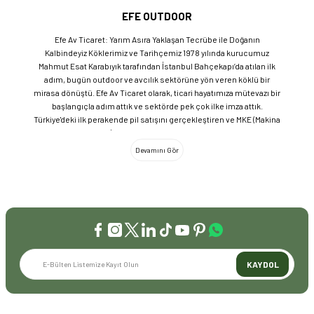
EFE OUTDOOR
Efe Av Ticaret: Yarım Asıra Yaklaşan Tecrübe ile Doğanın
Kalbindeyiz Köklerimiz ve Tarihçemiz 1978 yılında kurucumuz
Mahmut Esat Karabıyık tarafından İstanbul Bahçekapı’da atılan ilk
adım, bugün outdoor ve avcılık sektörüne yön veren köklü bir
mirasa dönüştü. Efe Av Ticaret olarak, ticari hayatımıza mütevazı bir
başlangıçla adım attık ve sektörde pek çok ilke imza attık.
Türkiye'deki ilk perakende pil satışını gerçekleştiren ve MKE (Makina
ve Kimya Endüstrisi) üretimi ürünleri satan ilk bayilerden biri olma
gururunu taşıyoruz. 1981 yılında Eminönü’nde açtığımız ve mülkiyeti
bize ait olan mağazamızda, tam 45 yılı aşkın süredir aynı adreste,
aynı güvenle hizmet vermeye devam ediyoruz. Dijital Dönüşüm ve
Büyüme Geleneksel değerlerimizi teknolojiyle birleştirerek
sektörün öncüsü olmayı sürdürdük: 2004: Sektörün ilk kurumsal
web sitesini hayata geçirdik. 2008: Sektörün ilk E-ticaret sitesini
kurarak tüm Türkiye'ye hizmet vermeye başladık. 2016: Kadıköy
mağazamızın ve şimdiki Genel Merkezimizin açılışını
gerçekleştirdik. Global Markalar ve Yerli Üretim Gücü Yaklaşık
KAYDOL
20'nin üzerinde dünya markasını Türkiye'ye getirerek outdoor
tutkunlarıyla buluşturuyoruz. Sadece ithalatla sınırlı kalmayıp;
EFEARMS, BUSHCRAFTFEST ve EFEAV tescilli markalarımızla
ülkemizi uluslararası arenada temsil ediyoruz. Türkiye'ye Bushcraft