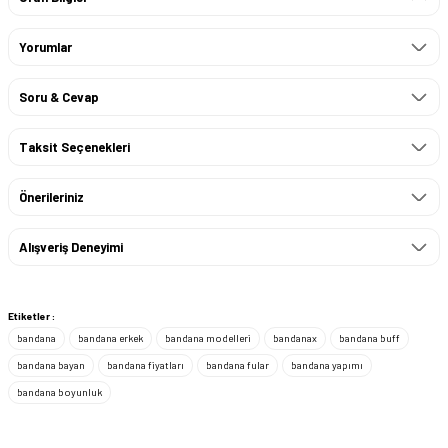
Yorumlar
Soru & Cevap
Taksit Seçenekleri
Önerileriniz
Alışveriş Deneyimi
Etiketler :
bandana
bandana erkek
bandana modelleri
bandanax
bandana buff
bandana bayan
bandana fiyatları
bandana fular
bandana yapımı
bandana boyunluk