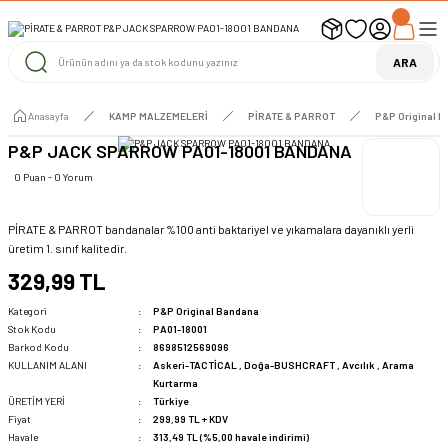
UYARI ! KARGOLAR 13 TEMMUZ 2026 YAPILACAK
1000 TL ve Üzeri Ücretsiz Kargo
1000 TL ve Üzeri Ücretsiz Kargo
ARA
1000 TL ve Üzeri Ücretsiz Kargo
Anasayfa
KAMP MALZEMELERİ
PİRATE & PARROT
P&P Original 
P&P JACK SPARROW PA01-18001 BANDANA
0 Puan - 0 Yorum
PİRATE & PARROT bandanalar %100 anti baktariyel ve yıkamalara dayanıklı yerli
üretim 1. sınıf kalitedir.
329,99 TL
Kategori
P&P Original Bandana
Stok Kodu
PA01-18001
Barkod Kodu
8698512569096
KULLANIM ALANI
Askeri-TACTİCAL
,
Doğa-BUSHCRAFT
,
Avcılık
,
Arama
Kurtarma
ÜRETİM YERİ
Türkiye
Fiyat
299,99 TL + KDV
Havale
313,49 TL (%5,00 havale indirimi)