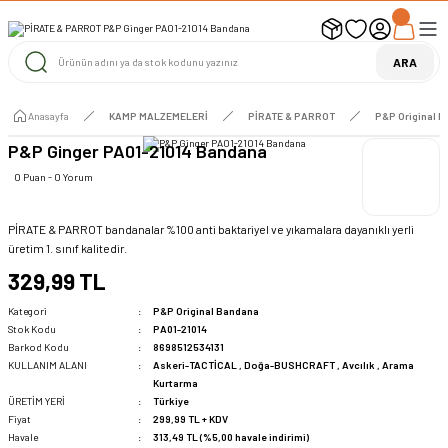
UYARI ! KARGOLAR 13 TEMMUZ 2026 YAPILACAK
1000 TL ve Üzeri Ücretsiz Kargo
1000 TL ve Üzeri Ücretsiz Kargo
ARA
1000 TL ve Üzeri Ücretsiz Kargo
Anasayfa
KAMP MALZEMELERİ
PİRATE & PARROT
P&P Original 
P&P Ginger PA01-21014 Bandana
0 Puan - 0 Yorum
PİRATE & PARROT bandanalar %100 anti baktariyel ve yıkamalara dayanıklı yerli
üretim 1. sınıf kalitedir.
329,99 TL
Kategori
P&P Original Bandana
Stok Kodu
PA01-21014
Barkod Kodu
8698512534131
KULLANIM ALANI
Askeri-TACTİCAL
,
Doğa-BUSHCRAFT
,
Avcılık
,
Arama
Kurtarma
ÜRETİM YERİ
Türkiye
Fiyat
299,99 TL + KDV
Havale
313,49 TL (%5,00 havale indirimi)