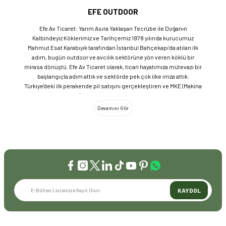
EFE OUTDOOR
Efe Av Ticaret: Yarım Asıra Yaklaşan Tecrübe ile Doğanın
Kalbindeyiz Köklerimiz ve Tarihçemiz 1978 yılında kurucumuz
Mahmut Esat Karabıyık tarafından İstanbul Bahçekapı’da atılan ilk
adım, bugün outdoor ve avcılık sektörüne yön veren köklü bir
mirasa dönüştü. Efe Av Ticaret olarak, ticari hayatımıza mütevazı bir
başlangıçla adım attık ve sektörde pek çok ilke imza attık.
Türkiye'deki ilk perakende pil satışını gerçekleştiren ve MKE (Makina
ve Kimya Endüstrisi) üretimi ürünleri satan ilk bayilerden biri olma
gururunu taşıyoruz. 1981 yılında Eminönü’nde açtığımız ve mülkiyeti
bize ait olan mağazamızda, tam 45 yılı aşkın süredir aynı adreste,
aynı güvenle hizmet vermeye devam ediyoruz. Dijital Dönüşüm ve
Büyüme Geleneksel değerlerimizi teknolojiyle birleştirerek
sektörün öncüsü olmayı sürdürdük: 2004: Sektörün ilk kurumsal
web sitesini hayata geçirdik. 2008: Sektörün ilk E-ticaret sitesini
kurarak tüm Türkiye'ye hizmet vermeye başladık. 2016: Kadıköy
mağazamızın ve şimdiki Genel Merkezimizin açılışını
gerçekleştirdik. Global Markalar ve Yerli Üretim Gücü Yaklaşık
KAYDOL
20'nin üzerinde dünya markasını Türkiye'ye getirerek outdoor
tutkunlarıyla buluşturuyoruz. Sadece ithalatla sınırlı kalmayıp;
EFEARMS, BUSHCRAFTFEST ve EFEAV tescilli markalarımızla
ülkemizi uluslararası arenada temsil ediyoruz. Türkiye'ye Bushcraft