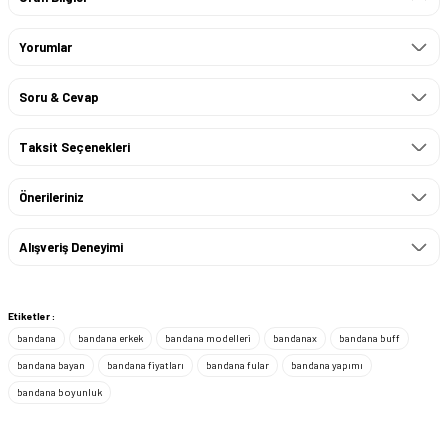
Yorumlar
Soru & Cevap
Taksit Seçenekleri
Önerileriniz
Alışveriş Deneyimi
Etiketler :
bandana
bandana erkek
bandana modelleri
bandanax
bandana buff
bandana bayan
bandana fiyatları
bandana fular
bandana yapımı
bandana boyunluk