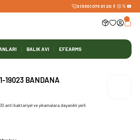
0 (530) 073 01 20
ANLARI
BALIK AVI
EFEARMS
1-19023 BANDANA
nti baktariyel ve yıkamalara dayanıklı yerli