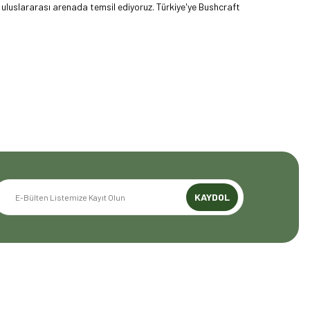
uluslararası arenada temsil ediyoruz. Türkiye'ye Bushcraft
yoruz. Amerika Pazarı ve EFFCOP LLC 2022 yılı itibarıyla
mızı global pazarda büyütmeye devam ediyoruz. 48 yıllık
z.
KAYDOL
GENEL BİLGİLER