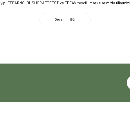
lmayıp; EFEARMS, BUSHCRAFTFEST ve EFEAV tescilli markalarımızla ülkemizi 
 firma olarak, kamp ve outdoor dünyasındaki yenilikleri yakından takip edi
imiz ile ABD pazarına açılarak, bilgi birikimimizi ve yerli üretim markaları
ecrübemizle, doğaya tutkun herkesin yol arkadaşı olmaktan gurur duyuyoru
HIZLI ERİŞİM