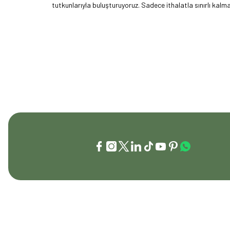
tutkunlarıyla buluşturuyoruz. Sadece ithalatla sınırlı ka
akımını getiren ve bu kültürü doğaseverlerle buluşturan
vizyonumuzu okyanus ötesine taşıdık. EFFCOP LLC şirket
t
İLETİŞİM
KURUMSAL