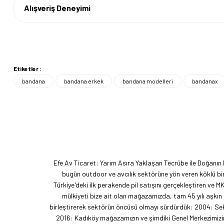
Alışveriş Deneyimi
Etiketler :
bandana
bandana erkek
bandana modelleri
bandanax
Efe Av Ticaret: Yarım Asıra Yaklaşan Tecrübe ile Doğanın
bugün outdoor ve avcılık sektörüne yön veren köklü bir
Türkiye'deki ilk perakende pil satışını gerçekleştiren ve M
mülkiyeti bize ait olan mağazamızda, tam 45 yılı aşkın
birleştirerek sektörün öncüsü olmayı sürdürdük: 2004: Sekt
2016: Kadıköy mağazamızın ve şimdiki Genel Merkezimizin 