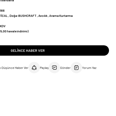
l Bandana
166
TİCAL
,
Doğa-BUSHCRAFT
,
Avcılık
,
Arama Kurtarma
 KDV
5,00 havale indirimi)
!
GELINCE HABER VER
tı Düşünce Haber Ver
Paylaş
Gönder
Yorum Yaz