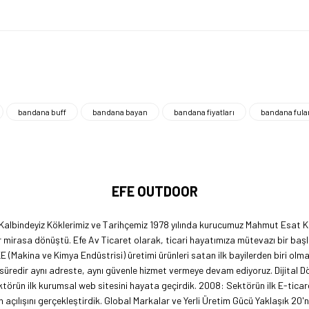
bandana buff
bandana bayan
bandana fiyatları
bandana fula
EFE OUTDOOR
 Kalbindeyiz Köklerimiz ve Tarihçemiz 1978 yılında kurucumuz Mahmut Esat Ka
 mirasa dönüştü. Efe Av Ticaret olarak, ticari hayatımıza mütevazı bir başl
KE (Makina ve Kimya Endüstrisi) üretimi ürünleri satan ilk bayilerden biri ol
 süredir aynı adreste, aynı güvenle hizmet vermeye devam ediyoruz. Dijital 
örün ilk kurumsal web sitesini hayata geçirdik. 2008: Sektörün ilk E-ticar
açılışını gerçekleştirdik. Global Markalar ve Yerli Üretim Gücü Yaklaşık 20'