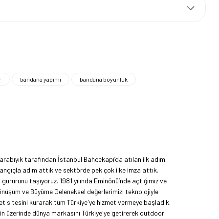
r
bandana yapımı
bandana boyunluk
rabıyık tarafından İstanbul Bahçekapı’da atılan ilk adım,
angıçla adım attık ve sektörde pek çok ilke imza attık.
ma gururunu taşıyoruz. 1981 yılında Eminönü’nde açtığımız ve
Dönüşüm ve Büyüme Geleneksel değerlerimizi teknolojiyle
et sitesini kurarak tüm Türkiye'ye hizmet vermeye başladık.
nin üzerinde dünya markasını Türkiye'ye getirerek outdoor