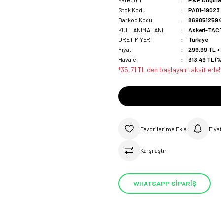
Kategori
P&P Origina
Stok Kodu
PA01-19023
Barkod Kodu
8698512594
KULLANIM ALANI
Askeri-TAC
ÜRETİM YERİ
Türkiye
Fiyat
299,99 TL +
Havale
313,49 TL (%
*35,71 TL den başlayan taksitlerle!
Fiya
Karşılaştır
WHATSAPP SİPARİŞ