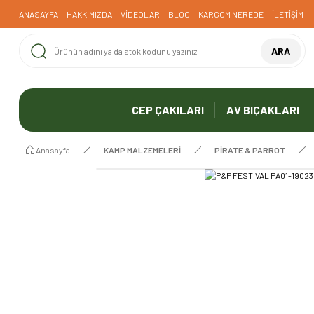
ANASAYFA
HAKKIMIZDA
VİDEOLAR
BLOG
KARGOM NEREDE
İLETİŞİM
ARA
CEP ÇAKILARI
AV BIÇAKLARI
Anasayfa
KAMP MALZEMELERİ
PİRATE & PARROT