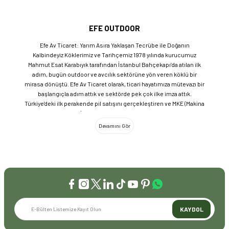
EFE OUTDOOR
Efe Av Ticaret: Yarım Asıra Yaklaşan Tecrübe ile Doğanın
Kalbindeyiz Köklerimiz ve Tarihçemiz 1978 yılında kurucumuz
Mahmut Esat Karabıyık tarafından İstanbul Bahçekapı’da atılan ilk
adım, bugün outdoor ve avcılık sektörüne yön veren köklü bir
mirasa dönüştü. Efe Av Ticaret olarak, ticari hayatımıza mütevazı bir
başlangıçla adım attık ve sektörde pek çok ilke imza attık.
Türkiye'deki ilk perakende pil satışını gerçekleştiren ve MKE (Makina
ve Kimya Endüstrisi) üretimi ürünleri satan ilk bayilerden biri olma
gururunu taşıyoruz. 1981 yılında Eminönü’nde açtığımız ve mülkiyeti
bize ait olan mağazamızda, tam 45 yılı aşkın süredir aynı adreste,
aynı güvenle hizmet vermeye devam ediyoruz. Dijital Dönüşüm ve
Büyüme Geleneksel değerlerimizi teknolojiyle birleştirerek
sektörün öncüsü olmayı sürdürdük: 2004: Sektörün ilk kurumsal
web sitesini hayata geçirdik. 2008: Sektörün ilk E-ticaret sitesini
kurarak tüm Türkiye'ye hizmet vermeye başladık. 2016: Kadıköy
mağazamızın ve şimdiki Genel Merkezimizin açılışını
gerçekleştirdik. Global Markalar ve Yerli Üretim Gücü Yaklaşık
KAYDOL
20'nin üzerinde dünya markasını Türkiye'ye getirerek outdoor
tutkunlarıyla buluşturuyoruz. Sadece ithalatla sınırlı kalmayıp;