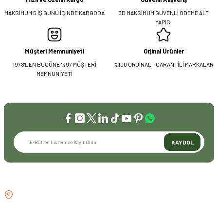
MAKSİMUM 5 İŞ GÜNÜ İÇİNDE KARGODA
3D MAKSİMUM GÜVENLİ ÖDEME ALT
YAPISI
Müşteri Memnuniyeti
Orjinal Ürünler
1978'DEN BUGÜNE %97 MÜŞTERİ
%100 ORJİNAL - GARANTİLİ MARKALAR
MEMNUNİYETİ
KAYDOL
İLETİŞİM
GÖZTEPE MH . FAHRETTİN KERİM
GÖKAY CD NO:216B KADIKÖY
İSTANBUL TÜRKİYE