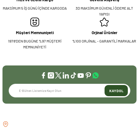
MAKSİMUM 5 İŞ GÜNÜ İÇİNDE KARGODA
3D MAKSİMUM GÜVENLİ ÖDEME ALT
YAPISI
Müşteri Memnuniyeti
Orjinal Ürünler
1978'DEN BUGÜNE %97 MÜŞTERİ
%100 ORJİNAL - GARANTİLİ MARKALAR
MEMNUNİYETİ
KAYDOL
İLETİŞİM
GÖZTEPE MH . FAHRETTİN KERİM
GÖKAY CD NO:216B KADIKÖY
İSTANBUL TÜRKİYE