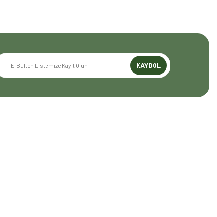
KAYDOL
GENEL BİLGİLER
Mesafeli Satış Sözleşmesi
Gizlilik ve Güvenlik
İptal İade Koşullari
Kişisel Veriler Politikası