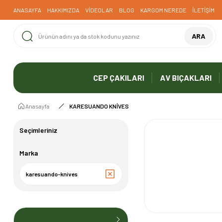
1000 TL ve Üzeri Ücretsiz Kargo
ANASAYFA
HAKKIMIZDA
VİDEOLAR
BLOG
KARGOM NEREDE
İLETİŞİM
ARA
CEP ÇAKILARI
AV BIÇAKLARI
Anasayfa
KARESUANDO KNİVES
Seçimleriniz
Marka
karesuando-knives