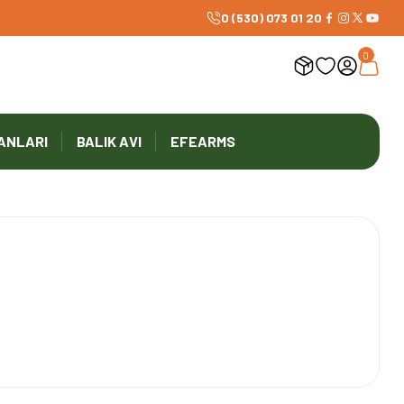
1000 TL ve Üzeri Ücretsiz Kargo
0 (530) 073 01 20
0
ANLARI
BALIK AVI
EFEARMS