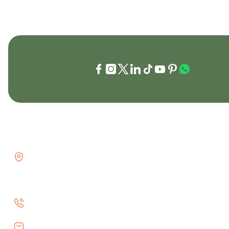
İLETİŞİM
KURUMSAL
GÖZTEPE MH . FAHRETTİN KERİM
İletişim
GÖKAY CD NO:216B KADIKÖY
İletişim Formu
İSTANBUL TÜRKİYE
Havale Bildiri
0 (530) 073 01 20
Kargo Takibi
info@efeav.com.tr