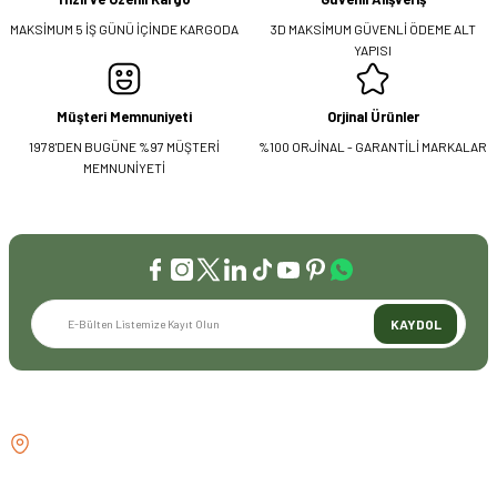
MAKSİMUM 5 İŞ GÜNÜ İÇİNDE KARGODA
3D MAKSİMUM GÜVENLİ ÖDEME ALT
YAPISI
Müşteri Memnuniyeti
Orjinal Ürünler
1978'DEN BUGÜNE %97 MÜŞTERİ
%100 ORJİNAL - GARANTİLİ MARKALAR
MEMNUNİYETİ
KAYDOL
İLETİŞİM
GÖZTEPE MH . FAHRETTİN KERİM
GÖKAY CD NO:216B KADIKÖY
İSTANBUL TÜRKİYE