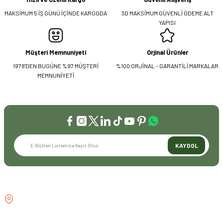
MAKSİMUM 5 İŞ GÜNÜ İÇİNDE KARGODA
3D MAKSİMUM GÜVENLİ ÖDEME ALT
YAPISI
Müşteri Memnuniyeti
Orjinal Ürünler
1978'DEN BUGÜNE %97 MÜŞTERİ
%100 ORJİNAL - GARANTİLİ MARKALAR
MEMNUNİYETİ
KAYDOL
İLETİŞİM
GÖZTEPE MH . FAHRETTİN KERİM
GÖKAY CD NO:216B KADIKÖY
İSTANBUL TÜRKİYE