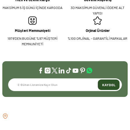
MAKSİMUM 5 İŞ GÜNÜ İÇİNDE KARGODA
3D MAKSİMUM GÜVENLİ ÖDEME ALT
YAPISI
Müşteri Memnuniyeti
Orjinal Ürünler
1978'DEN BUGÜNE %97 MÜŞTERİ
%100 ORJİNAL - GARANTİLİ MARKALAR
MEMNUNİYETİ
KAYDOL
İLETİŞİM
GÖZTEPE MH . FAHRETTİN KERİM
GÖKAY CD NO:216B KADIKÖY
İSTANBUL TÜRKİYE