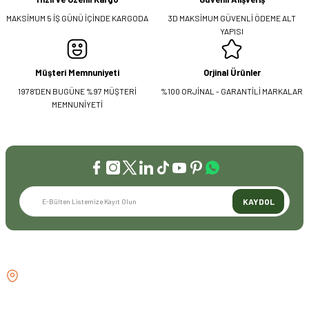
MAKSİMUM 5 İŞ GÜNÜ İÇİNDE KARGODA
3D MAKSİMUM GÜVENLİ ÖDEME ALT
YAPISI
Müşteri Memnuniyeti
Orjinal Ürünler
1978'DEN BUGÜNE %97 MÜŞTERİ
%100 ORJİNAL - GARANTİLİ MARKALAR
MEMNUNİYETİ
KAYDOL
İLETİŞİM
GÖZTEPE MH . FAHRETTİN KERİM
GÖKAY CD NO:216B KADIKÖY
İSTANBUL TÜRKİYE