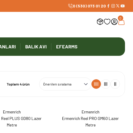
1000 TL ve Üzeri Ücretsiz Kargo
0 (530) 073 01 20
0
ANLARI
BALIK AVI
EFEARMS
Toplam 4 ürün
Ermenrich
Ermenrich
h Reel PLUS GD80 Lazer
Ermenrich Reel PRO GM60 Lazer
Metre
Metre