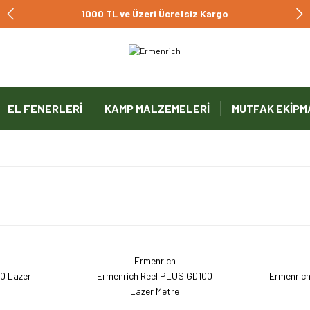
1000 TL ve Üzeri Ücretsiz Kargo
EL FENERLERİ
KAMP MALZEMELERİ
MUTFAK EKİPM
Ermenrich
0 Lazer
Ermenrich Reel PLUS GD100
Ermenric
Lazer Metre