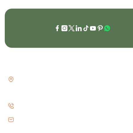
İLETİŞİM
KURUMSAL
GÖZTEPE MH . FAHRETTİN KERİM
İletişim
GÖKAY CD NO:216B KADIKÖY
İletişim Formu
İSTANBUL TÜRKİYE
Havale Bildiri
0 (530) 073 01 20
Kargo Takibi
info@efeav.com.tr