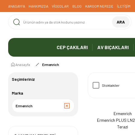
1000 TL ve Üzeri Ücretsiz Kargo
ANASAYFA
HAKKIMIZDA
VİDEOLAR
BLOG
KARGOM NEREDE
İLETİŞİM
ARA
CEP ÇAKILARI
AV BIÇAKLARI
Anasayfa
Ermenrich
Seçimleriniz
Stoktakiler
Marka
Ermenrich
Ermenrich
Ermenrich PLUS LN2
Terazi