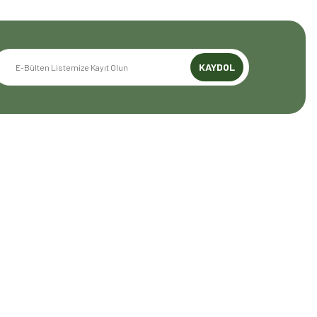
KAYDOL
GENEL BİLGİLER
Mesafeli Satış Sözleşmesi
Gizlilik ve Güvenlik
İptal İade Koşullari
Kişisel Veriler Politikası