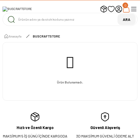
0
UYARI ! KARGOLAR 13 TEMMUZ 2026 YAPILACAK
1000 TL ve Üzeri Ücretsiz Kargo
1000 TL ve Üzeri Ücretsiz Kargo
ARA
1000 TL ve Üzeri Ücretsiz Kargo
Anasayfa
BUSCRAFTSTORE
Ürün Bulunamadı.
Hızlı ve Özenli Kargo
Güvenli Alışveriş
MAKSİMUM 5 İŞ GÜNÜ İÇİNDE KARGODA
3D MAKSİMUM GÜVENLİ ÖDEME ALT