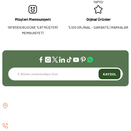
YAPISI
Müşteri Memnuniyeti
Orjinal Ürünler
1978'DEN BUGÜNE %97 MÜŞTERİ
%100 ORJİNAL - GARANTİLİ MARKALAR
MEMNUNİYETİ
KAYDOL
İLETİŞİM
GÖZTEPE MH . FAHRETTİN KERİM
GÖKAY CD NO:216B KADIKÖY
İSTANBUL TÜRKİYE
0 (530) 073 01 20