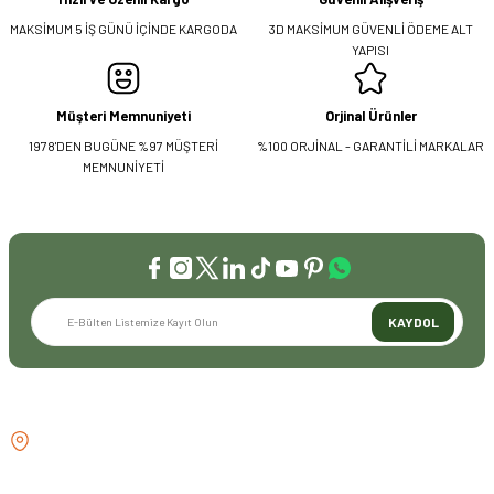
MAKSİMUM 5 İŞ GÜNÜ İÇİNDE KARGODA
3D MAKSİMUM GÜVENLİ ÖDEME ALT
YAPISI
Müşteri Memnuniyeti
Orjinal Ürünler
1978'DEN BUGÜNE %97 MÜŞTERİ
%100 ORJİNAL - GARANTİLİ MARKALAR
MEMNUNİYETİ
KAYDOL
İLETİŞİM
GÖZTEPE MH . FAHRETTİN KERİM
GÖKAY CD NO:216B KADIKÖY
İSTANBUL TÜRKİYE