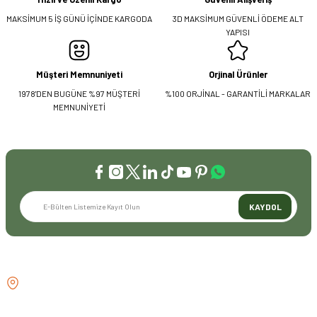
MAKSİMUM 5 İŞ GÜNÜ İÇİNDE KARGODA
3D MAKSİMUM GÜVENLİ ÖDEME ALT
YAPISI
Müşteri Memnuniyeti
Orjinal Ürünler
1978'DEN BUGÜNE %97 MÜŞTERİ
%100 ORJİNAL - GARANTİLİ MARKALAR
MEMNUNİYETİ
KAYDOL
İLETİŞİM
GÖZTEPE MH . FAHRETTİN KERİM
GÖKAY CD NO:216B KADIKÖY
İSTANBUL TÜRKİYE