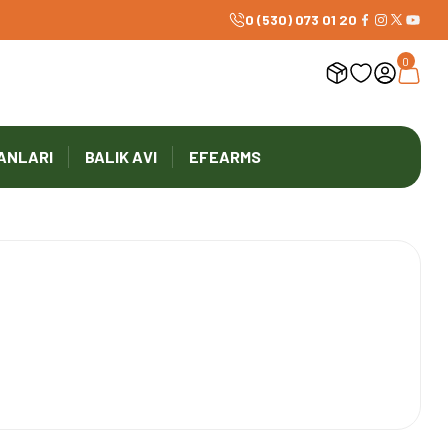
1000 TL ve Üzeri Ücretsiz Kargo
0 (530) 073 01 20
0
ANLARI
BALIK AVI
EFEARMS