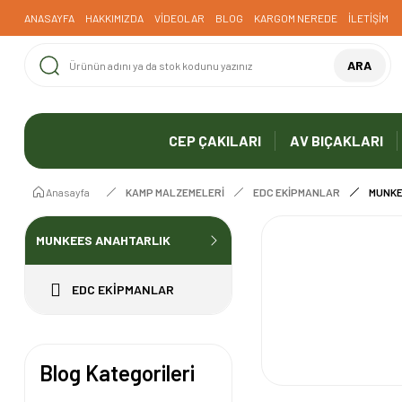
1000 TL ve Üzeri Ücretsiz Kargo
ANASAYFA
HAKKIMIZDA
VİDEOLAR
BLOG
KARGOM NEREDE
İLETİŞİM
ARA
CEP ÇAKILARI
AV BIÇAKLARI
Anasayfa
KAMP MALZEMELERİ
EDC EKİPMANLAR
MUNKE
MUNKEES ANAHTARLIK
EDC EKİPMANLAR
Blog Kategorileri