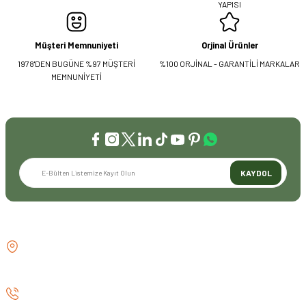
YAPISI
Müşteri Memnuniyeti
Orjinal Ürünler
1978'DEN BUGÜNE %97 MÜŞTERİ
%100 ORJİNAL - GARANTİLİ MARKALAR
MEMNUNİYETİ
KAYDOL
İLETİŞİM
GÖZTEPE MH . FAHRETTİN KERİM
GÖKAY CD NO:216B KADIKÖY
İSTANBUL TÜRKİYE
0 (530) 073 01 20