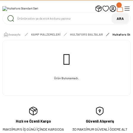
UYARI ! KARGOLAR 13 TEMMUZ 2026 YAPILACAK
1000 TL ve Üzeri Ücretsiz Kargo
1000 TL ve Üzeri Ücretsiz Kargo
ARA
1000 TL ve Üzeri Ücretsiz Kargo
Anasayfa
KAMP MALZEMELERİ
HULTAFORS BALTALAR
Hultafors Sta
Ürün Bulunamadı.
Hızlı ve Özenli Kargo
Güvenli Alışveriş
MAKSİMUM 5 İŞ GÜNÜ İÇİNDE KARGODA
3D MAKSİMUM GÜVENLİ ÖDEME ALT