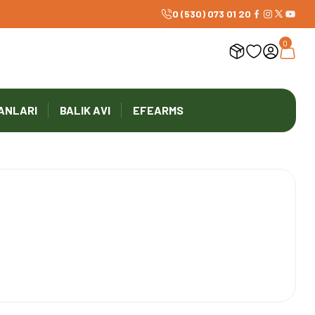
1000 TL ve Üzeri Ücretsiz Kargo
0 (530) 073 01 20
0
ANLARI
BALIK AVI
EFEARMS