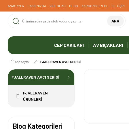
1000 TL ve Üzeri Ücretsiz Kargo
ANASAYFA
HAKKIMIZDA
VİDEOLAR
BLOG
KARGOM NEREDE
İLETİŞİM
ARA
CEP ÇAKILARI
AV BIÇAKLARI
Anasayfa
FJALLRAVEN AVCI SERİSİ
FJALLRAVEN AVCI SERİSİ
FJALLRAVEN
ÜRÜNLERİ
Blog Kategorileri