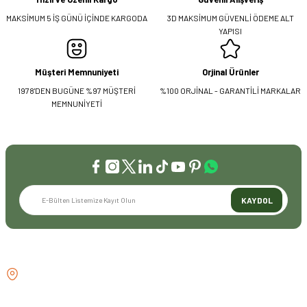
MAKSİMUM 5 İŞ GÜNÜ İÇİNDE KARGODA
3D MAKSİMUM GÜVENLİ ÖDEME ALT
YAPISI
Müşteri Memnuniyeti
Orjinal Ürünler
1978'DEN BUGÜNE %97 MÜŞTERİ
%100 ORJİNAL - GARANTİLİ MARKALAR
MEMNUNİYETİ
KAYDOL
İLETİŞİM
GÖZTEPE MH . FAHRETTİN KERİM
GÖKAY CD NO:216B KADIKÖY
İSTANBUL TÜRKİYE