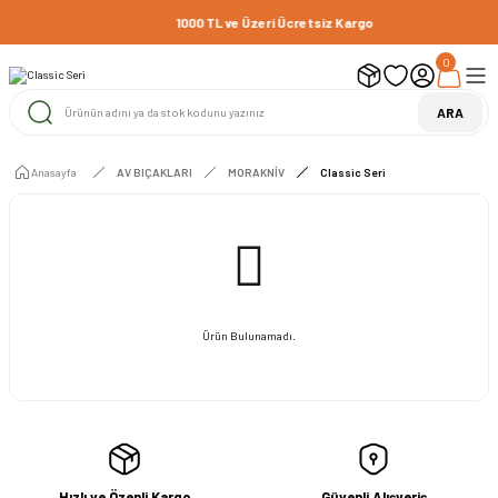
1000 TL ve Üzeri Ücretsiz Kargo
0
ARA
Anasayfa
AV BIÇAKLARI
MORAKNİV
Classic Seri
Ürün Bulunamadı.
Hızlı ve Özenli Kargo
Güvenli Alışveriş