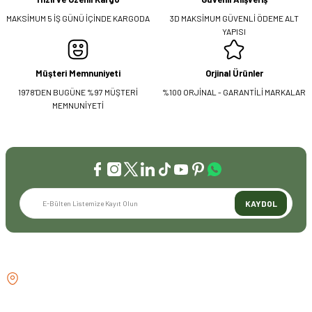
MAKSİMUM 5 İŞ GÜNÜ İÇİNDE KARGODA
3D MAKSİMUM GÜVENLİ ÖDEME ALT
YAPISI
Müşteri Memnuniyeti
Orjinal Ürünler
1978'DEN BUGÜNE %97 MÜŞTERİ
%100 ORJİNAL - GARANTİLİ MARKALAR
MEMNUNİYETİ
KAYDOL
İLETİŞİM
GÖZTEPE MH . FAHRETTİN KERİM
GÖKAY CD NO:216B KADIKÖY
İSTANBUL TÜRKİYE