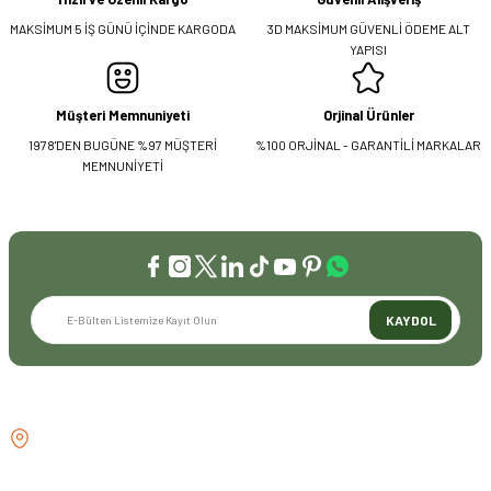
MAKSİMUM 5 İŞ GÜNÜ İÇİNDE KARGODA
3D MAKSİMUM GÜVENLİ ÖDEME ALT
YAPISI
Müşteri Memnuniyeti
Orjinal Ürünler
1978'DEN BUGÜNE %97 MÜŞTERİ
%100 ORJİNAL - GARANTİLİ MARKALAR
MEMNUNİYETİ
KAYDOL
İLETİŞİM
GÖZTEPE MH . FAHRETTİN KERİM
GÖKAY CD NO:216B KADIKÖY
İSTANBUL TÜRKİYE